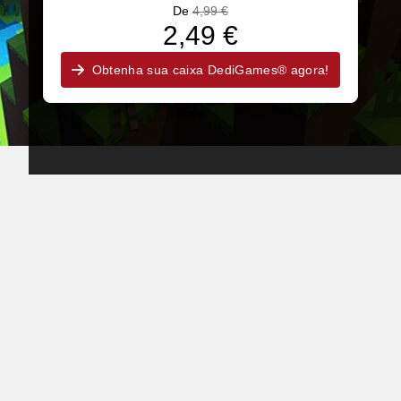
De
4,99 €
2,49 €
Obtenha sua caixa DediGames® agora!