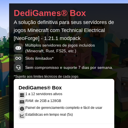
1.17.0 Release
DediGames® Box
Minecraft 1.18.2-40.1.48
A solução definitiva para seus servidores de
1.16.3 Release
jogos Minecraft com Technical Electrical
Minecraft 1.18.2-40.1.31
[NeoForge] - 1.21.1 modpack
1.16.2 Release
Múltiplos servidores de jogos incluídos
Minecraft 1.18.2-40.1.31
(Minecraft, Rust, FS25, etc.)
Slots ilimitados*
Sem compromisso e suporte 7 dias por semana.
*Sujeito aos limites técnicos de cada jogo.
DediGames® Box
1 a 12 servidores ativos
RAM: de 2GB a 128GB
Painel de gerenciamento completo e fácil de usar
Estatísticas em tempo real (5s)