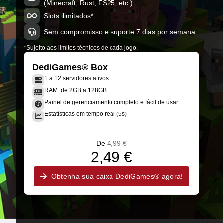
(Minecraft, Rust, FS25, etc.)
Slots ilimitados*
Sem compromisso e suporte 7 dias por semana.
*Sujeito aos limites técnicos de cada jogo.
DediGames® Box
1 a 12 servidores ativos
RAM: de 2GB a 128GB
Painel de gerenciamento completo e fácil de usar
Estatísticas em tempo real (5s)
De
4,99 €
2,49 €
Obtenha sua caixa DediGames® agora!