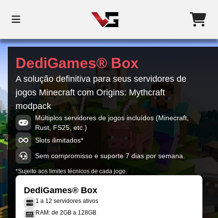
DediGames® Box
A solução definitiva para seus servidores de
jogos Minecraft com Origins: Mythcraft
modpack
Múltiplos servidores de jogos incluídos (Minecraft,
Rust, FS25, etc.)
Slots ilimitados*
Sem compromisso e suporte 7 dias por semana.
*Sujeito aos limites técnicos de cada jogo.
DediGames® Box
1 a 12 servidores ativos
RAM: de 2GB a 128GB