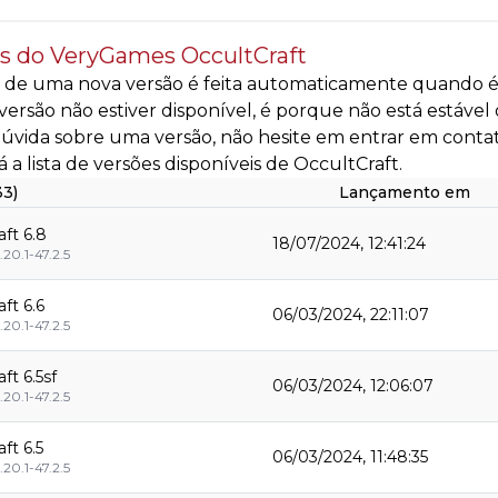
s do VeryGames OccultCraft
 de uma nova versão é feita automaticamente quando é d
ersão não estiver disponível, é porque não está estável
úvida sobre uma versão, não hesite em entrar em conta
á a lista de versões disponíveis de OccultCraft.
33)
Lançamento em
aft 6.8
18/07/2024, 12:41:24
.20.1-47.2.5
ft 6.6
06/03/2024, 22:11:07
.20.1-47.2.5
ft 6.5sf
06/03/2024, 12:06:07
.20.1-47.2.5
ft 6.5
06/03/2024, 11:48:35
.20.1-47.2.5