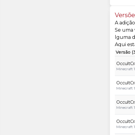
Versõe
A adição
Se uma v
lguma d
Aqui est
Versão (
OccultCr
Minecraft 1
OccultCra
Minecraft 1
OccultCra
Minecraft 1
OccultCra
Minecraft 1