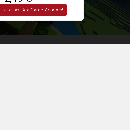
sua caixa DediGames® agora!