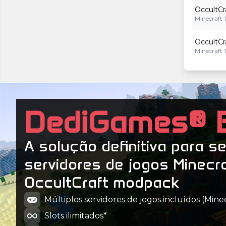
OccultCra
Minecraft 1
OccultCra
Minecraft 1
OccultCra
Minecraft 1
OccultCra
DediGames® 
Minecraft 1
OccultCra
A solução definitiva para s
Minecraft 1
servidores de jogos Minecr
OccultCr
OccultCraft modpack
Minecraft 1
Múltiplos servidores de jogos incluídos (Minecr
Slots ilimitados*