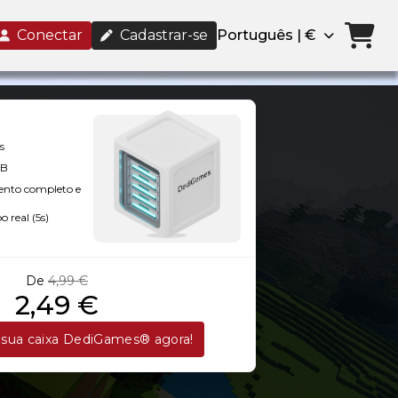
Conectar
Cadastrar-se
Português | €
s
GB
ento completo e
 real (5s)
De
4,99 €
2,49 €
sua caixa DediGames® agora!