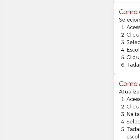
Como c
Selecion
Acess
Cliqu
Selec
Escol
Cliqu
Tadam
Como a
Atualiza
Acess
Cliqu
Na ta
Selec
Tadam
escol