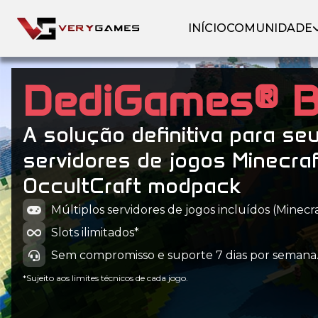
INÍCIO
COMUNIDADE
DediGames® 
A solução definitiva para se
servidores de jogos Minecra
OccultCraft modpack
Múltiplos servidores de jogos incluídos (Minecraf
Slots ilimitados*
Sem compromisso e suporte 7 dias por semana
*Sujeito aos limites técnicos de cada jogo.