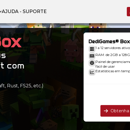
AJUDA - SUPORTE
Box
DediGames® Box
1 a 12 servidores ativo
us
RAM: de 2GB a 128
Painel de gerenciam
ft com
fácil de usar
Estatísticas em tempo
t, Rust, FS25, etc.)
.
Obtenha 