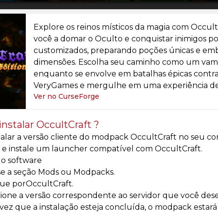
Explore os reinos místicos da magia com Occul
você a domar o Oculto e conquistar inimigos pode
customizados, preparando poções únicas e em
dimensões. Escolha seu caminho como um vam
enquanto se envolve em batalhas épicas contra
VeryGames e mergulhe em uma experiência de j
Ver no CurseForge
nstalar OccultCraft ?
talar a versão cliente do modpack OccultCraft no seu co
 e instale um launcher compatível com OccultCraft.
e o software
se a seção Mods ou Modpacks.
ue porOccultCraft.
ione a versão correspondente ao servidor que você desej
ez que a instalação esteja concluída, o modpack estará d