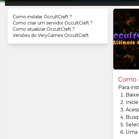
Como instalar OccultCraft ?
Como criar um servidor OccultCraft ?
Como atualizar OccultCraft ?
Versões do VeryGames OccultCraft
Como i
Para ins
Baixe
Inici
Aces
Busq
Selec
Uma v