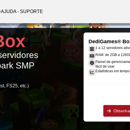
AJUDA - SUPORTE
Box
DediGames® Bo
1 a 12 servidores ativ
servidores
RAM: de 2GB a 128G
Painel de gerenciame
Spark SMP
fácil de usar
Estatísticas em tempo 
st, FS25, etc.)
Obtenha