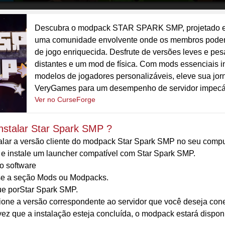
Descubra o modpack STAR SPARK SMP, projetado exc
uma comunidade envolvente onde os membros podem 
de jogo enriquecida. Desfrute de versões leves e pe
distantes e um mod de física. Com mods essenciais i
modelos de jogadores personalizáveis, eleve sua jo
VeryGames para um desempenho de servidor impecáve
Ver no CurseForge
nstalar Star Spark SMP ?
alar a versão cliente do modpack Star Spark SMP no seu compu
 e instale um launcher compatível com Star Spark SMP.
 o software
e a seção Mods ou Modpacks.
e porStar Spark SMP.
ione a versão correspondente ao servidor que você deseja conec
z que a instalação esteja concluída, o modpack estará disponív