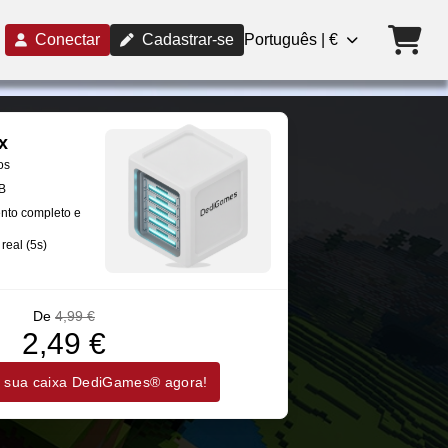
Conectar
Cadastrar-se
Português | €
x
os
B
nto completo e
real (5s)
De
4,99 €
2,49 €
 sua caixa DediGames® agora!