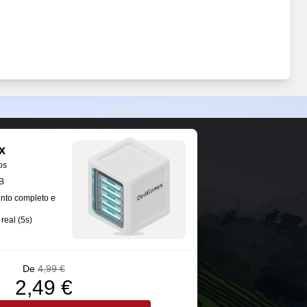
x
os
B
nto completo e
real (5s)
De
4,99 €
2,49 €