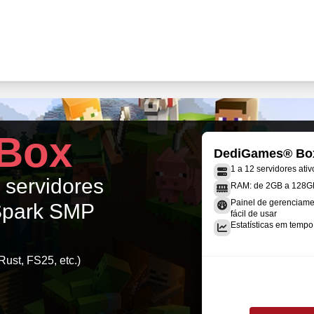
Box
DediGames® Bo
1 a 12 servidores ativ
s servidores
RAM: de 2GB a 128G
Painel de gerenciame
 Spark SMP
fácil de usar
Estatísticas em tempo 
Rust, FS25, etc.)