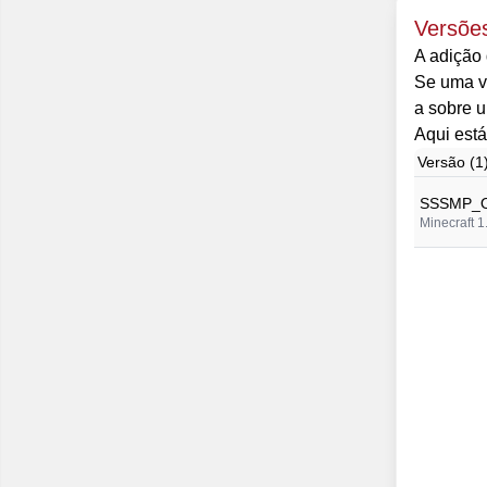
Versõe
A adição 
Se uma ve
a sobre u
Aqui está
Versão (1
SSSMP_O
Minecraft 1