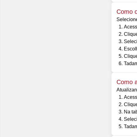
Como c
Selecione
Acess
Cliqu
Selec
Escol
Clique
Tadam
Como a
Atualizan
Acess
Cliqu
Na ta
Selec
Tadam