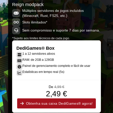
Reign modpack
Múltiplos servidores de jogos incluídos
(Minecraft, Rust, FS25, etc.)
Slots ilimitados*
Sem compromisso e suporte 7 dias por semana.
*Sujeito aos limites técnicos de cada jogo.
DediGames® Box
1 a 12 servidores ativos
RAM: de 2GB a 128GB
Painel de gerenciamento completo e fácil de usar
Estatísticas em tempo real (5s)
De
4,99 €
2,49 €
Obtenha sua caixa DediGames® agora!