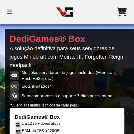
DediGames® Box
A solução definitiva para seus servidores de
jogos Minecraft com Moirae III: Forgotten Reign
modpack
Múltiplos servidores de jogos incluídos (Minecraft,
Rust, FS25, etc.)
Slots ilimitados*
Sem compromisso e suporte 7 dias por semana.
*Sujeito aos limites técnicos de cada jogo.
DediGames® Box
1 a 12 servidores ativos
RAM: de 2GB a 128GB