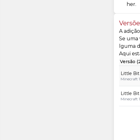
her.
Versõ
A adição
Se uma v
lguma d
Aqui est
Versão (
Little Bi
Minecraft 1
Little Bi
Minecraft 1