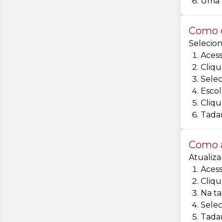
Uma v
Como c
Selecion
Acess
Cliqu
Selec
Escol
Cliqu
Tadam
Como a
Atualiza
Acess
Cliqu
Na ta
Selec
Tadam