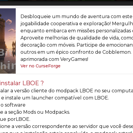
Desbloqueie um mundo de aventura com este
jogabilidade cooperativa e exploração! Mergulh
enquanto embarca em missões personalizadas 
Aproveite melhorias de qualidade de vida, como
decoração com móveis. Participe de emocionant
outros em um épico confronto de Cobblemon. 
aprimorada com VeryGames!
Ver no CurseForge
nstalar LBOE ?
talar a versão cliente do modpack LBOE no seu computado
 e instale um launcher compatível com LBOE.
e o software
se a seção Mods ou Modpacks.
ue porLBOE.
ione a versão correspondente ao servidor que você desej