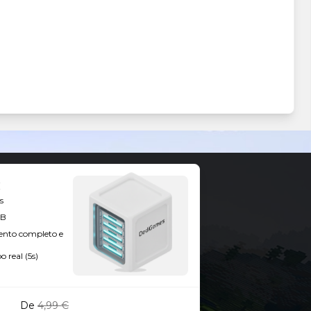
s
GB
ento completo e
 real (5s)
De
4,99 €