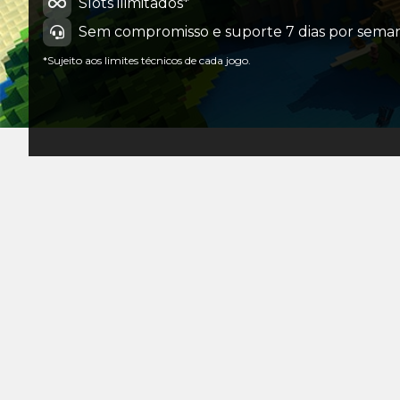
Slots ilimitados*
Sem compromisso e suporte 7 dias por seman
*Sujeito aos limites técnicos de cada jogo.