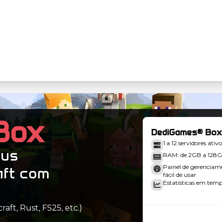
Box
DediGames® Box
1 a 12 servidores ativo
eus
RAM: de 2GB a 128
Painel de gerenciam
aft com
fácil de usar
Estatísticas em tempo
aft, Rust, FS25, etc.)