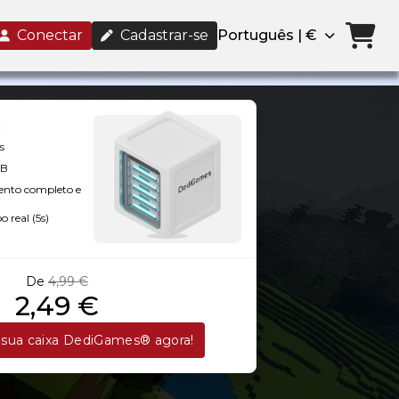
Conectar
Cadastrar-se
Português | €
s
GB
ento completo e
 real (5s)
De
4,99 €
2,49 €
sua caixa DediGames® agora!