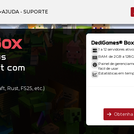
AJUDA - SUPORTE
Box
DediGames® Box
1 a 12 servidores ativo
us
RAM: de 2GB a 128
Painel de gerenciam
ft com
fácil de usar
Estatísticas em tempo
t, Rust, FS25, etc.)
.
Obtenha 