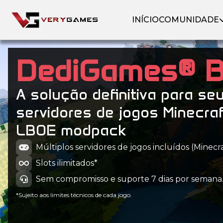
INÍCIO
COMUNIDADE
DediGames® 
A solução definitiva para se
servidores de jogos Minecra
LBOE modpack
Múltiplos servidores de jogos incluídos (Minecraf
Slots ilimitados*
Sem compromisso e suporte 7 dias por semana
*Sujeito aos limites técnicos de cada jogo.