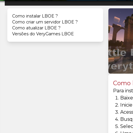
Como instalar LBOE ?
Como criar um servidor LBOE ?
Como atualizar LBOE ?
Versões do VeryGames LBOE
Como i
Para ins
Baixe
Inici
Aces
Busq
Selec