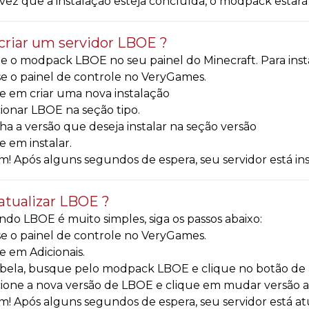
ez que a instalação esteja concluída, o modpack estará d
riar um servidor LBOE ?
e o modpack LBOE no seu painel do Minecraft. Para instalá
e o painel de controle no VeryGames.
e em criar uma nova instalação
ionar LBOE na seção tipo.
ha a versão que deseja instalar na seção versão
e em instalar.
! Após alguns segundos de espera, seu servidor está i
tualizar LBOE ?
ndo LBOE é muito simples, siga os passos abaixo:
e o painel de controle no VeryGames.
e em Adicionais.
bela, busque pelo modpack LBOE e clique no botão de 
ione a nova versão de LBOE e clique em mudar versão a
! Após alguns segundos de espera, seu servidor está 