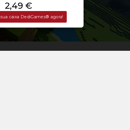
2,49 €
sua caixa DediGames® agora!