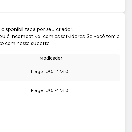
isponibilizada por seu criador.
 ou é incompatível com os servidores. Se você tem a
to com nosso suporte.
Modloader
Forge 1.20.1-47.4.0
Forge 1.20.1-47.4.0