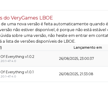
es do VeryGames LBOE
 de uma nova versão é feita automaticamente quando é d
ersão não estiver disponível, é porque não está estável
úvida sobre uma versão, não hesite em entrar em conta
á a lista de versões disponíveis de LBOE.
2)
Lançamento em
t Of Everything v1.0.2
26/08/2025, 23:00:37
.20.1-47.4.0
t Of Everything v1.0.1
26/08/2025, 21:33:08
.20.1-47.4.0