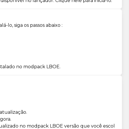
isponível no lançador. Clique nele para iniciá-lo.
-lo, siga os passos abaixo :
nstalado no modpack LBOE.
atualização.
gora.
atualizado no modpack LBOE versão que você escol