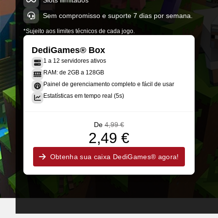
Slots ilimitados*
Sem compromisso e suporte 7 dias por semana.
*Sujeito aos limites técnicos de cada jogo.
DediGames® Box
1 a 12 servidores ativos
RAM: de 2GB a 128GB
Painel de gerenciamento completo e fácil de usar
Estatísticas em tempo real (5s)
De
4,99 €
2,49 €
Obtenha sua caixa DediGames® agora!