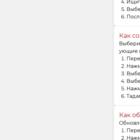
Ищит
Выбе
Посл
Как со
Выберит
ующие 
Пере
Нажм
Выбе
Выбе
Нажм
Тада
Как об
Обновле
Пере
Нажм