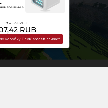
я
ьном времени (5
От
415,51 RUB
07,42 RUB
ою коробку DediGames® сейчас!