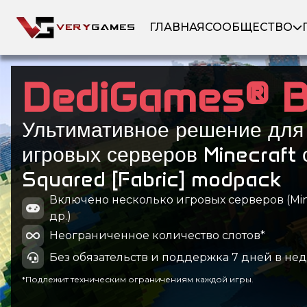
ГЛАВНАЯ
СООБЩЕСТВО
DediGames® 
Ультимативное решение для
игровых серверов Minecraft 
Squared [Fabric] modpack
Включено несколько игровых серверов (Minec
др.)
Неограниченное количество слотов*
Без обязательств и поддержка 7 дней в не
*Подлежит техническим ограничениям каждой игры.