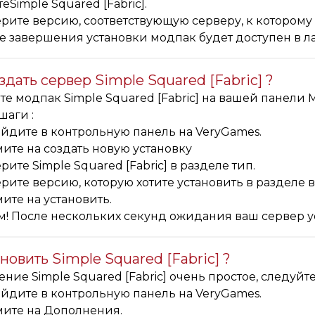
еSimple Squared [Fabric].
рите версию, соответствующую серверу, к которому в
е завершения установки модпак будет доступен в ла
здать сервер Simple Squared [Fabric] ?
е модпак Simple Squared [Fabric] на вашей панели M
шаги :
йдите в контрольную панель на VeryGames.
ите на создать новую установку
рите Simple Squared [Fabric] в разделе тип.
рите версию, которую хотите установить в разделе 
ите на установить.
м! После нескольких секунд ожидания ваш сервер уст
новить Simple Squared [Fabric] ?
ние Simple Squared [Fabric] очень простое, следу
йдите в контрольную панель на VeryGames.
ите на Дополнения.