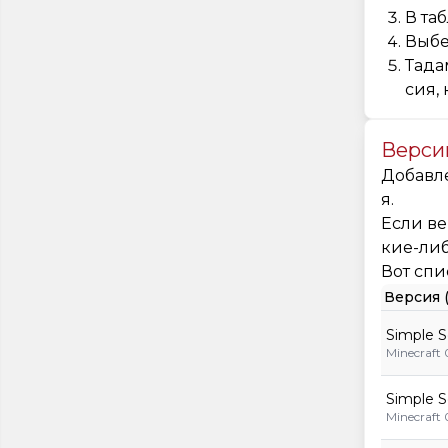
В та
Выбе
Тада
сия,
Версии
Добавле
я.
Если ве
кие-либ
Вот спи
Версия (
Simple S
Minecraft 
Simple S
Minecraft 