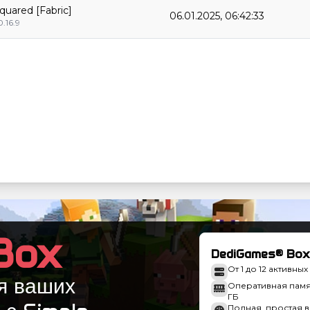
quared [Fabric]
06.01.2025, 06:42:33
0.16.9
Box
DediGames® Box
От 1 до 12 активны
я ваших
Оперативная память
ГБ
Полная, простая 