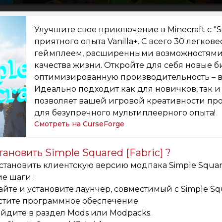
Улучшите свое приключение в Minecraft с "
приятного опыта Vanilla+. С всего 30 легк
геймплеем, расширенными возможностями
качества жизни. Откройте для себя новые 
оптимизированную производительность – всё
Идеально подходит как для новичков, так и 
позволяет вашей игровой креативности про
для безупречного мультиплеерного опыта!
Смотреть на CurseForge
тановить Simple Squared [Fabric] ?
становить клиентскую версию модпака Simple Square
е шаги :
айте и установите лаунчер, совместимый с Simple Squa
стите программное обеспечение
йдите в раздел Mods или Modpacks.