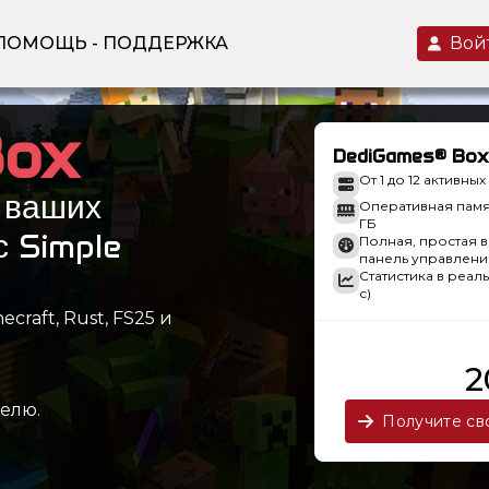
ПОМОЩЬ - ПОДДЕРЖКА
Во
Box
DediGames® Box
От 1 до 12 активны
 ваших
Оперативная память
ГБ
с Simple
Полная, простая 
панель управлени
Статистика в реал
с)
raft, Rust, FS25 и
2
делю.
Получите св