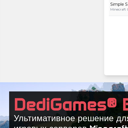
Simple S
Minecraft 
DediGames® 
Ультимативное решение дл