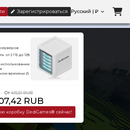
йти
Зарегистрироваться
Русский | ₽
х серверов
: от 2 ГБ до 128
в использовании
я
ьном времени (5
От
415,51 RUB
07,42 RUB
ою коробку DediGames® сейчас!