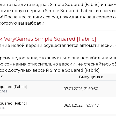
блице найдите модпак Simple Squared [Fabric] и наж
рите новую версию Simple Squared [Fabric] и нажмит
м! После нескольких секунд ожидания ваш сервер об
 которую вы выбрали.
 VeryGames Simple Squared [Fabric]
ние новой версии осуществляется автоматически, к
рсия недоступна, это значит, что она нестабильна ил
о сомнения относительно версии, не стесняйтесь о
сок доступных версий Simple Squared [Fabric].
3)
Выпущена в
quared [Fabric]
07.01.2025, 21:50:30
0.16.9
quared [Fabric]
06.01.2025, 14:07:47
0.16.9