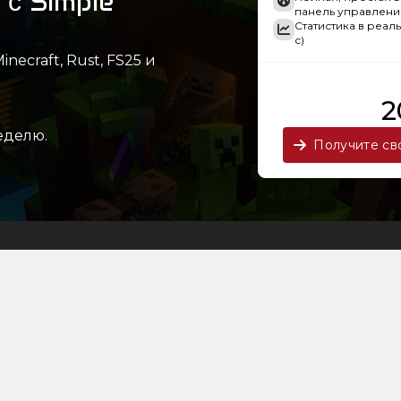
 с Simple
панель управлени
Статистика в реал
с)
ecraft, Rust, FS25 и
2
еделю.
Получите св