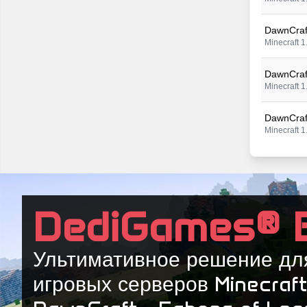
DawnCraft
Minecraft 1
DawnCraft
Minecraft 1
DawnCraft
Minecraft 1
DawnCraft
Minecraft 1
DawnCraft
DediGames® 
Minecraft 1
DawnCraft
Ультимативное решение дл
Minecraft 1
игровых серверов Minecraft
DawnCraft
Minecraft 1