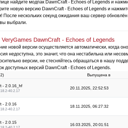
лице найдите модпак DawnCraft - Echoes of Legends и нажм
ите новую версию DawnCraft - Echoes of Legends и нажмит
! После нескольких секунд ожидания ваш сервер обновлён н
вы выбрали.
 VeryGames DawnCraft - Echoes of Legends
ие новой версии осуществляется автоматически, когда оно
сия недоступна, это значит, что она нестабильна или несов
осительно версии, не стесняйтесь обращаться в нашу подде
ок доступных версий DawnCraft - Echoes of Legends.
72)
Выпущена в
 - 2.0.16_hf
20.11.2025, 22:52:53
.18.2-40.2.17
 - 2.0.16
18.11.2025, 06:27:32
.18.2-40.2.17
 - 2.0.15
16.03.2025, 20:01:51
.18.2-40.2.17