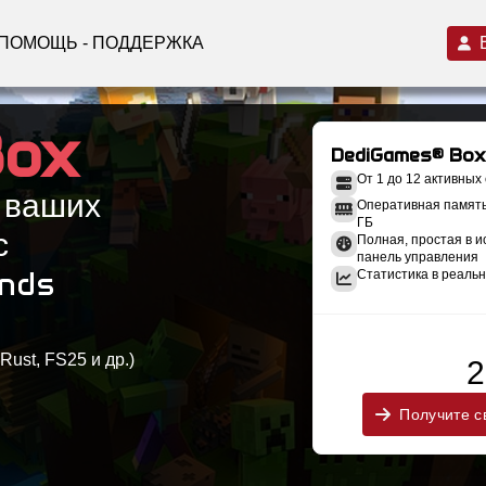
ПОМОЩЬ - ПОДДЕРЖКА
Box
DediGames® Box
От 1 до 12 активных
 ваших
Оперативная память:
ГБ
с
Полная, простая в 
панель управления
ends
Статистика в реальн
Rust, FS25 и др.)
2
Получите с