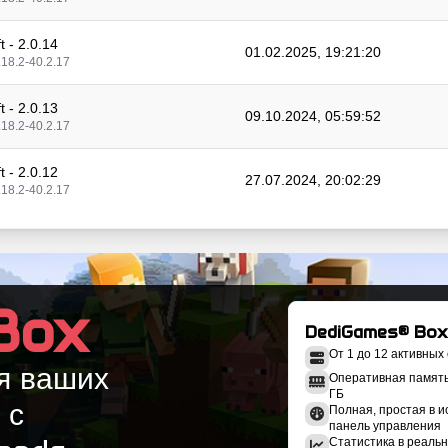
 - 2.0.14
01.02.2025, 19:21:20
.18.2-40.2.17
 - 2.0.13
09.10.2024, 05:59:52
.18.2-40.2.17
 - 2.0.12
27.07.2024, 20:02:29
.18.2-40.2.17
 - 2.0.11_f
05.07.2024, 05:46:05
.18.2-40.2.17
 - 2.0.11
Box
04.07.2024, 06:31:08
.18.2-40.2.17
DediGames® Box
От 1 до 12 активных
 - 2.0.10
я ваших
18.06.2024, 00:58:05
Оперативная память:
.18.2-40.2.17
ГБ
 с
Полная, простая в 
панель управления
 - 2.0.9_f3
05.06.2024, 01:13:10
Статистика в реальн
.18.2-40.2.17