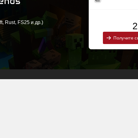
gends
, Rust, FS25 и др.)
2
Получите с