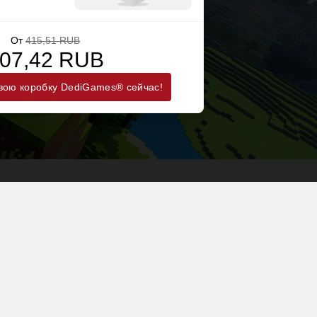
От
415,51 RUB
07,42 RUB
вою коробку DediGames® сейчас!