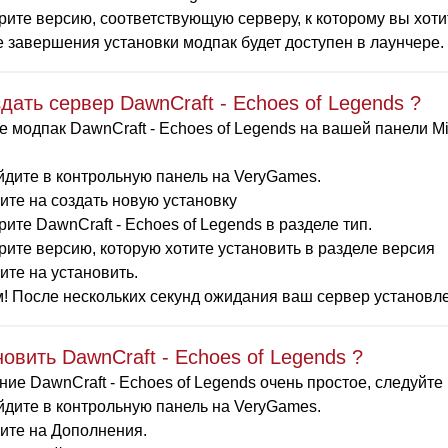
ите версию, соответствующую серверу, к которому вы хотит
 завершения установки модпак будет доступен в лаунчере. 
здать сервер DawnCraft - Echoes of Legends ?
 модпак DawnCraft - Echoes of Legends на вашей панели Mi
дите в контрольную панель на VeryGames.
те на создать новую установку
ите DawnCraft - Echoes of Legends в разделе тип.
ите версию, которую хотите установить в разделе версия
те на установить.
! После нескольких секунд ожидания ваш сервер установлен
новить DawnCraft - Echoes of Legends ?
ие DawnCraft - Echoes of Legends очень простое, следуйт
дите в контрольную панель на VeryGames.
ите на Дополнения.