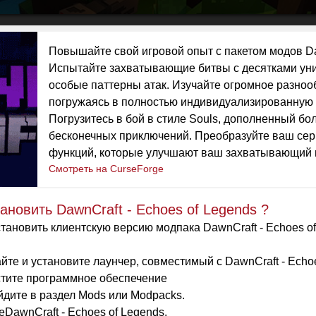
Повышайте свой игровой опыт с пакетом модов Da
Испытайте захватывающие битвы с десятками уни
особые паттерны атак. Изучайте огромное разноо
погружаясь в полностью индивидуализированную 
Погрузитесь в бой в стиле Souls, дополненный б
бесконечных приключений. Преобразуйте ваш сер
функций, которые улучшают ваш захватывающий 
Смотреть на CurseForge
тановить DawnCraft - Echoes of Legends ?
тановить клиентскую версию модпака DawnCraft - Echoes 
йте и установите лаунчер, совместимый с DawnCraft - Echoe
тите программное обеспечение
дите в раздел Mods или Modpacks.
DawnCraft - Echoes of Legends.