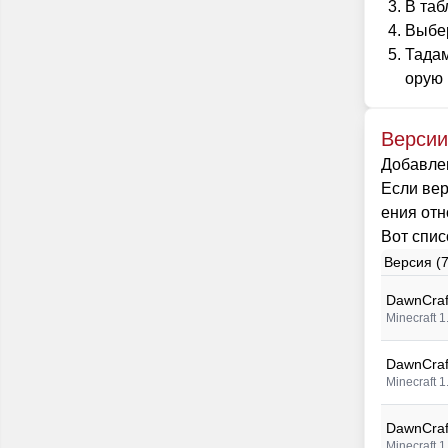
В таб
Выбер
Тадам
орую 
Версии
Добавлен
Если вер
ения отн
Вот спис
Версия (
DawnCraft
Minecraft 1
DawnCraft
Minecraft 1
DawnCraft
Minecraft 1