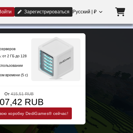
Войти
Зарегистрироваться
Русский | ₽
 серверов
 от 2 ГБ до 128
использовании
ом времени (5 с)
От
415,51 RUB
07,42 RUB
вою коробку DediGames® сейчас!