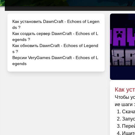
Как установить DawnCraft - Echoes of Legen
ds ?
Как создать сервер DawnCraft - Echoes of L
egends ?
Как обновить DawnCraft - Echoes of Legend
s ?
Версии VeryGames DawnCraft - Echoes of L
egends
Как ус
Чтобы ус
ие шаги :
Скача
Запус
Перей
Ищите