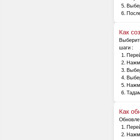
Выбер
После
Как со
Выберите
шаги :
Перей
Нажми
Выбер
Выбер
Нажми
Тадам
Как об
Обновлен
Перей
Нажм