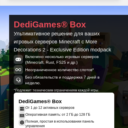
More Decorations 2 - MC 1.21.1 - 29.1.0
Minecraft 21.1.224
More Decorations 2 - MC 1.21.1 - 29.0.0
DediGames® Box
Minecraft 21.1.219
Ультимативное решение для ваших
More Decorations 2 - MC 1.21.1 - 28.2.0
игровых серверов Minecraft с More
Minecraft 21.1.219
Decorations 2 - Exclusive Edition modpack
More Decorations 2 - MC 1.21.1 - 28.1.0
Включено несколько игровых серверов
Minecraft 21.1.219
(Minecraft, Rust, FS25 и др.)
Неограниченное количество слотов*
Без обязательств и поддержка 7 дней в
неделю.
*Подлежит техническим ограничениям каждой игры.
DediGames® Box
От 1 до 12 активных серверов
Оперативная память: от 2 ГБ до 128 ГБ
Полная, простая в использовании панель
управления