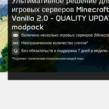
Ультимативное решение дл
Minecraft 2
игровых серверов Minecraf
MC Vanill
Vanilla 2.0 - QUALITY UPDA
Minecraft 2
modpack
Включено несколько игровых серверов (Minecraft
Неограниченное количество слотов*
Без обязательств и поддержка 7 дней в неделю.
*Подлежит техническим ограничениям каждой игры.