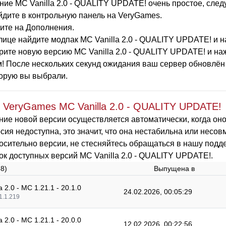
ие MC Vanilla 2.0 - QUALITY UPDATE! очень простое, сле
дите в контрольную панель на VeryGames.
ите на Дополнения.
лице найдите модпак MC Vanilla 2.0 - QUALITY UPDATE! и 
ите новую версию MC Vanilla 2.0 - QUALITY UPDATE! и наж
! После нескольких секунд ожидания ваш сервер обновлён 
торую вы выбрали.
 VeryGames MC Vanilla 2.0 - QUALITY UPDATE!
ие новой версии осуществляется автоматически, когда оно
сия недоступна, это значит, что она нестабильна или несов
осительно версии, не стесняйтесь обращаться в нашу подде
ок доступных версий MC Vanilla 2.0 - QUALITY UPDATE!.
88)
Выпущена в
a 2.0 - MC 1.21.1 - 20.1.0
24.02.2026, 00:05:29
1.1.219
a 2.0 - MC 1.21.1 - 20.0.0
12.02.2026, 00:22:56