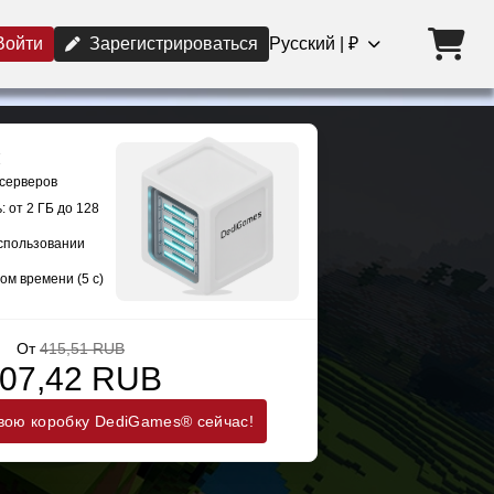
Войти
Зарегистрироваться
Русский | ₽
 серверов
 от 2 ГБ до 128
использовании
ом времени (5 с)
От
415,51 RUB
07,42 RUB
вою коробку DediGames® сейчас!