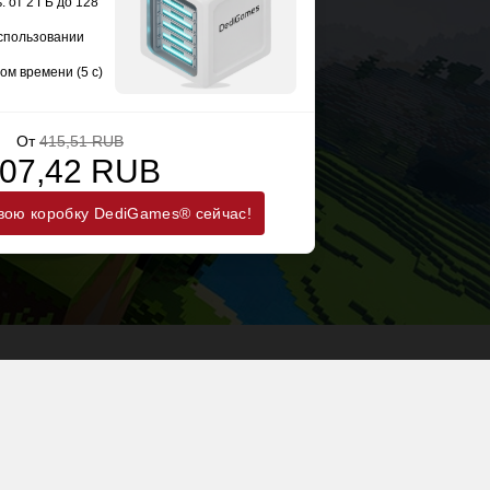
 от 2 ГБ до 128
использовании
NeoForge 21.10.20-beta
ом времени (5 с)
От
415,51 RUB
07,42 RUB
вою коробку DediGames® сейчас!