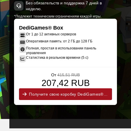
Без обязательств и поддержка 7 дней в
неделю.
*Подлежит техническим ограничениям каждой игры.
DediGames® Box
От 1 до 12 активных серверов
Оперативная память: от 2 ГБ до 128 ГБ
Полная, простая в использовании панель
управления
Статистика в реальном времени (5 с)
От
415,51 RUB
207,42 RUB
Получите свою коробку DediGames® сейчас!