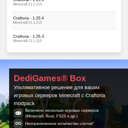
Minecraft 21.1.215
Craftoria - 1.25.4
Minecraft 21.1.215
Craftoria - 1.25.3
Minecraft 21.1.215
Craftoria - 1.25.2
Minecraft 21.1.215
Craftoria - 1.25.1
DediGames® Box
Minecraft 21.1.215
Ультимативное решение для ваших
Craftoria - 1.25.1
игровых серверов Minecraft с Craftoria
Minecraft 21.1.215
modpack
Craftoria - 1.25.1
Включено несколько игровых серверов
Minecraft 21.1.215
(Minecraft, Rust, FS25 и др.)
Неограниченное количество слотов*