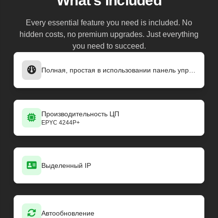
What's Included
Every essential feature you need is included. No
hidden costs, no premium upgrades. Just everything
you need to succeed.
Полная, простая в использовании панель управления
Производительность ЦП
EPYC 4244P+
Выделенный IP
Автообновление