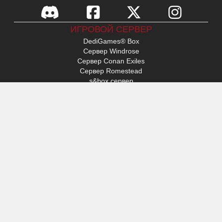
ИГРОВОЙ СЕРВЕР
DediGames® Box
Сервер Windrose
Сервер Conan Exiles
Сервер Romestead
s&box сервер
День поражения
Сервер Factorio
Сервер FiveM
Сервер Minecraft
Сервер ARK: Survival Ascended
Сервер Hytale
ДОСТУП
Мой профиль
Поддержка
VERYGAMES