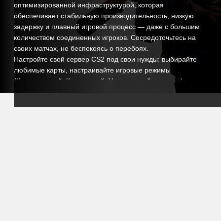
оптимизированной инфраструктурой, которая
обеспечивает стабильную производительность, низкую
задержку и плавный игровой процесс — даже с большим
количеством соединенных игроков. Сосредоточьтесь на
своих матчах, не беспокоясь о перебоях.
Настройте свой сервер CS2 под свои нужды: выбирайте
любимые карты, настраивайте игровые режимы
(Конкурентный, Казуальный, Упрощенный и другие),
регулируйте настройки раундов и устанавливайте
плагины или моды для улучшения игрового опыта.
Независимо от того, стремитесь ли вы к серьезной
конкурентной среде или к веселому общественному
серверу, вы сохраняете полный контроль.
Наша простая в использовании панель управления
позволяет легко управлять вашим сервером, настраивать
параметры, планировать автоматические перезагрузки и
следить за производительностью в реальном времени.
Кроме того, наша служба поддержки доступна всякий раз,
когда вам нужна помощь, так что вы можете полностью
сосредоточиться на игре.