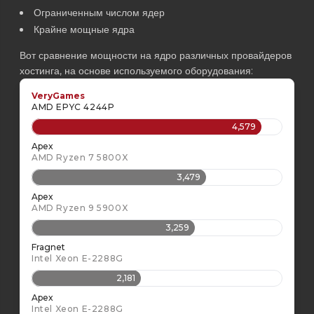
Ограниченным числом ядер
Крайне мощные ядра
Вот сравнение мощности на ядро различных провайдеров
хостинга, на основе используемого оборудования:
VeryGames
AMD EPYC 4244P
4,579
Apex
AMD Ryzen 7 5800X
3,479
Apex
AMD Ryzen 9 5900X
3,259
Fragnet
Intel Xeon E-2288G
2,181
Apex
Intel Xeon E-2288G