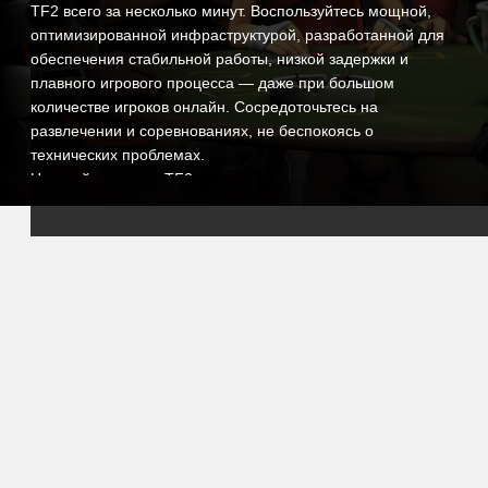
TF2 всего за несколько минут. Воспользуйтесь мощной,
оптимизированной инфраструктурой, разработанной для
обеспечения стабильной работы, низкой задержки и
плавного игрового процесса — даже при большом
количестве игроков онлайн. Сосредоточьтесь на
развлечении и соревнованиях, не беспокоясь о
технических проблемах.
Настройте сервер TF2 именно так, как вам хочется:
выбирайте любимые карты, конфигурируйте игровые
режимы, регулируйте настройки игры и устанавливайте
плагины или моды, чтобы создать уникальный опыт. Будь
то серьезный соревновательный сервер или
расслабляющий центр сообщества, вы сохраняете
полное управление.
Наш интуитивно понятный панель управления позволяет
вам легко управлять вашим сервером, изменять
конфигурации, планировать автоматические перезапуски
и отслеживать производительность в реальном времени.
И если вам когда-либо понадобится помощь, наша
команда поддержки всегда готова помочь, чтобы вы могли