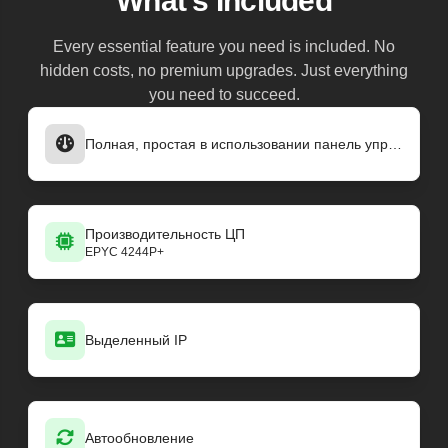
What's Included
Every essential feature you need is included. No
hidden costs, no premium upgrades. Just everything
you need to succeed.
Полная, простая в использовании панель управления
Производительность ЦП
EPYC 4244P+
Выделенный IP
Автообновление