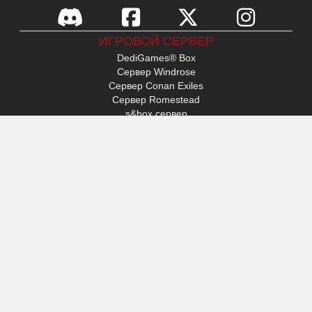
ИГРОВОЙ СЕРВЕР
DediGames® Box
Сервер Windrose
Сервер Conan Exiles
Сервер Romestead
s&box сервер
День поражения
Сервер Factorio
Сервер FiveM
Сервер Minecraft
Сервер ARK: Survival Ascended
Сервер Hytale
ДОСТУП
Мой профиль
Поддержка
VERYGAMES