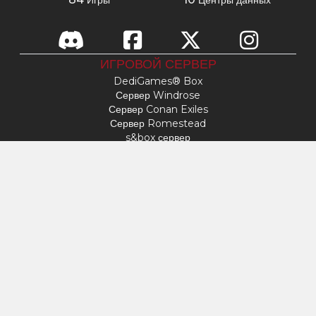
Игры
Центры данных
ИГРОВОЙ СЕРВЕР
DediGames® Box
Сервер Windrose
Сервер Conan Exiles
Сервер Romestead
s&box сервер
День поражения
Сервер Factorio
Сервер FiveM
Сервер Minecraft
Сервер ARK: Survival Ascended
Сервер Hytale
ДОСТУП
Мой профиль
Поддержка