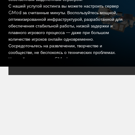
С нашей услугой хостинга вы можете настроить сервер
GMod за считанные минуты. Воспользуйтесь мощной,
оптимизированной инфраструктурой, разработанной для
обеспечения стабильной работы, низкой задержки и
плавного игрового процесса — даже при большом
количестве игроков онлайн одновременно.
Сосредоточьтесь на развлечении, творчестве и
сообществе, не беспокоясь о технических проблемах.
Настройте ваш сервер GMod так, как вам нужно:
выберите любимые карты, настройте игровые режимы,
изменяйте параметры сервера и устанавливайте
дополнения или моды для создания уникального опыта.
Будь то серьезный ролевой сервер или расслабленная
песочница, вы остаетесь в полном контроле.
Наш интуитивно понятный панель управления позволяет
легко управлять сервером, корректировать конфигурации,
планировать автоматические перезапуски и следить за
производительностью в реальном времени. И если вам
когда-либо понадобится помощь, наша служба поддержки
всегда готова помочь, чтобы вы могли полностью