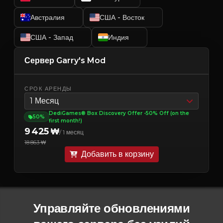
Австралия
США - Восток
США - Запад
Индия
Сервер Garry's Mod
СРОК АРЕНДЫ
1 Месяц
DediGames® Box Discovery Offer -50% Off (on the
50%
first month!)
9 425 ₩
/ 1 месяц
18 863 ₩
Добавить в корзину
Управляйте обновлениями