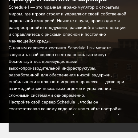
Schedule I — это мрачная игра-симулятор с открытым
миром, где игроки строят и управляют своей собственной
подпольной империей. Начните с нуля, производите и
распространяйте продукцию, расширяйте свои операции
и справляйтесь с рисками опасной и постоянно
меняющейся среды.
С нашим сервисом хостинга Schedule I вы можете
запустить свой сервер всего за несколько минут.
Воспользуйтесь преимуществами
высокопроизводительной инфраструктуры,
разработанной для обеспечения низкой задержки,
стабильности и плавного игрового процесса — даже при
взаимодействии нескольких игроков и управлении
сложными системами одновременно.
Настройте свой сервер Schedule I, чтобы он
соответствовал вашему видению: изменяйте настройки
игрового процесса, контролируйте прогресс, управляйте
доступом игроков и формируйте опыт для вашего
сообщества. Независимо от того, проводите ли вы
частную сессию с друзьями или создаете более