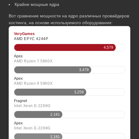
Крайне мощные ядра
Вот сравнение мощности на ядро различных провайдеров
хостинга, на основе используемого оборудования:
VeryGames
AMD EPYC 4244P
4,579
Apex
AMD Ryzen 7 5800X
3,479
Apex
AMD Ryzen 9 5900X
3,259
Fragnet
Intel Xeon E-2288G
2,181
Apex
Intel Xeon E-2288G
2,181