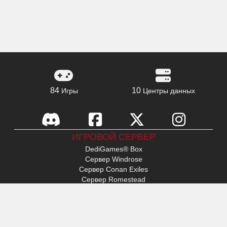
84
10
Игры
Центры данных
ИГРОВОЙ СЕРВЕР
DediGames® Box
Сервер Windrose
Сервер Conan Exiles
Сервер Romestead
s&box сервер
День поражения
Сервер Factorio
Сервер FiveM