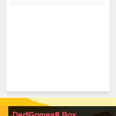
DediGames® Box