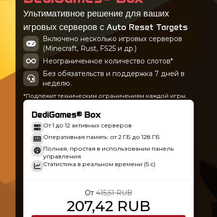
Ультимативное решение для ваших
игровых серверов с Auto Reset Targets
Включено несколько игровых серверов
(Minecraft, Rust, FS25 и др.)
Неограниченное количество слотов*
Без обязательств и поддержка 7 дней в
неделю.
*Подлежит техническим ограничениям каждой игры.
DediGames® Box
От 1 до 12 активных серверов
Оперативная память: от 2 ГБ до 128 ГБ
Полная, простая в использовании панель
управления
Статистика в реальном времени (5 с)
От
415,51 RUB
207,42 RUB