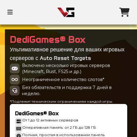
DediGames® Box
Ультимативное решение для ваших игровых
серверов с Auto Reset Targets
Включено несколько игровых серверов
(Minecraft, Rust, FS25 и др.)
Неограниченное количество слотов*
Без обязательств и поддержка 7 дней в
неделю.
*Подлежит техническим ограничениям каждой игры.
DediGames® Box
От 1 до 12 активных серверов
Оперативная память: от 2 ГБ до 128 ГБ
Полная, простая в использовании панель