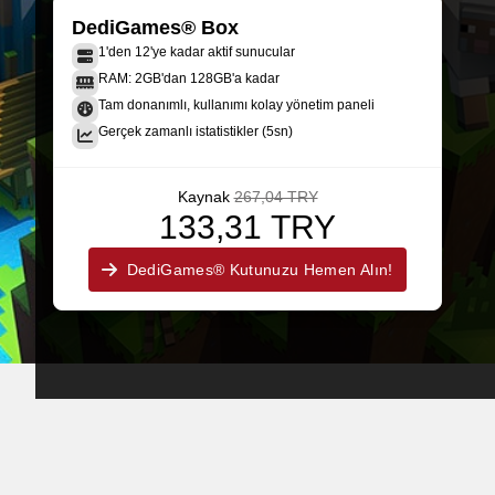
DediGames® Box
1'den 12'ye kadar aktif sunucular
RAM: 2GB'dan 128GB'a kadar
Tam donanımlı, kullanımı kolay yönetim paneli
Gerçek zamanlı istatistikler (5sn)
Kaynak
267,04 TRY
133,31 TRY
DediGames® Kutunuzu Hemen Alın!