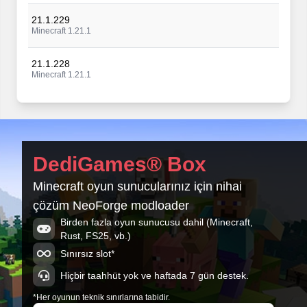
21.1.229
Minecraft 1.21.1
21.1.228
Minecraft 1.21.1
21.1.227
Minecraft 1.21.1
21.1.226
DediGames® Box
Minecraft 1.21.1
Minecraft oyun sunucularınız için nihai
21.1.225
çözüm NeoForge modloader
Minecraft 1.21.1
Birden fazla oyun sunucusu dahil (Minecraft,
Rust, FS25, vb.)
21.1.224
Minecraft 1.21.1
Sınırsız slot*
Hiçbir taahhüt yok ve haftada 7 gün destek.
*Her oyunun teknik sınırlarına tabidir.