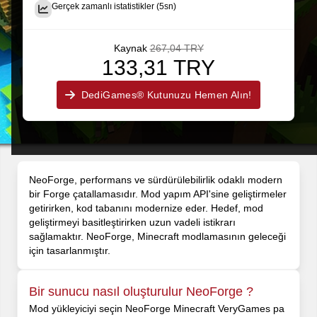
Gerçek zamanlı istatistikler (5sn)
Kaynak
267,04 TRY
133,31 TRY
DediGames® Kutunuzu Hemen Alın!
NeoForge, performans ve sürdürülebilirlik odaklı modern
bir Forge çatallamasıdır. Mod yapım API'sine geliştirmeler
getirirken, kod tabanını modernize eder. Hedef, mod
geliştirmeyi basitleştirirken uzun vadeli istikrarı
sağlamaktır. NeoForge, Minecraft modlamasının geleceği
için tasarlanmıştır.
Bir sunucu nasıl oluşturulur NeoForge ?
Mod yükleyiciyi seçin NeoForge Minecraft VeryGames pa