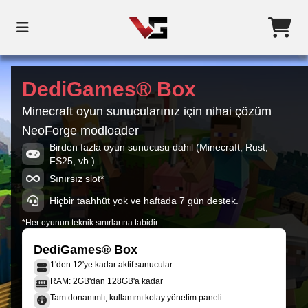
DediGames® Box
Minecraft oyun sunucularınız için nihai çözüm
NeoForge modloader
Birden fazla oyun sunucusu dahil (Minecraft, Rust,
FS25, vb.)
Sınırsız slot*
Hiçbir taahhüt yok ve haftada 7 gün destek.
*Her oyunun teknik sınırlarına tabidir.
DediGames® Box
1'den 12'ye kadar aktif sunucular
RAM: 2GB'dan 128GB'a kadar
Tam donanımlı, kullanımı kolay yönetim paneli