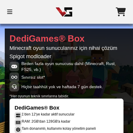
DediGames® Box
Minecraft oyun sunucularınız için nihai çözüm
Spigot modloader
Birden fazla oyun sunucusu dahil (Minecraft, Rust,
FS25, vb.)
Sınırsız slot*
Hiçbir taahhüt yok ve haftada 7 gün destek.
*Her oyunun teknik sınırlarına tabidir.
DediGames® Box
1'den 12'ye kadar aktif sunucular
RAM: 2GB'dan 128GB'a kadar
Tam donanımlı, kullanımı kolay yönetim paneli