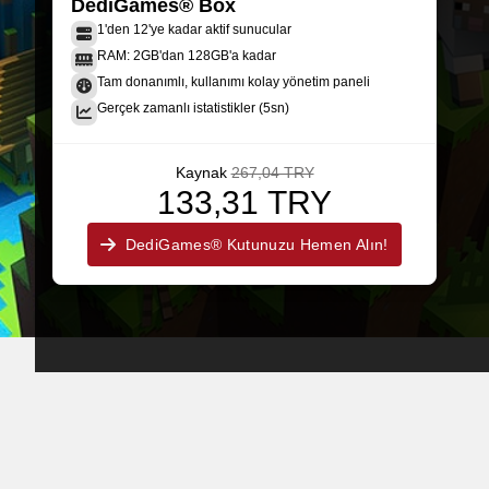
DediGames® Box
1'den 12'ye kadar aktif sunucular
RAM: 2GB'dan 128GB'a kadar
Tam donanımlı, kullanımı kolay yönetim paneli
Gerçek zamanlı istatistikler (5sn)
Kaynak
267,04 TRY
133,31 TRY
DediGames® Kutunuzu Hemen Alın!