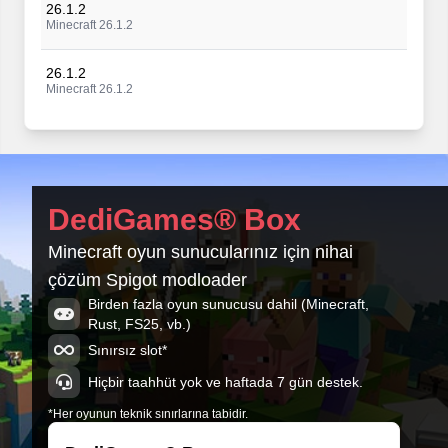
26.1.2
Minecraft 26.1.2
26.1.2
Minecraft 26.1.2
26.1.2
Minecraft 26.1.2
26.1.2
DediGames® Box
Minecraft 26.1.2
Minecraft oyun sunucularınız için nihai
26.1.2
çözüm Spigot modloader
Minecraft 26.1.2
Birden fazla oyun sunucusu dahil (Minecraft,
Rust, FS25, vb.)
26.1.2
Minecraft 26.1.2
Sınırsız slot*
Hiçbir taahhüt yok ve haftada 7 gün destek.
*Her oyunun teknik sınırlarına tabidir.