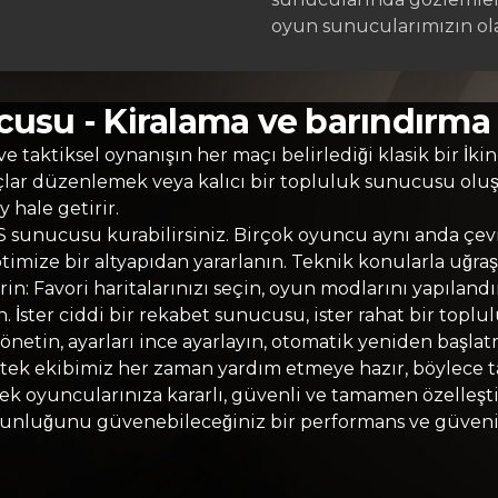
oyun sunucularımızın ola
cusu - Kiralama ve barındırma
 ve taktiksel oynanışın her maçı belirlediği klasik bir
çlar düzenlemek veya kalıcı bir topluluk sunucusu ol
hale getirir.
 sunucusu kurabilirsiniz. Birçok oyuncu aynı anda çevr
timize bir altyapıdan yararlanın. Teknik konularla uğr
n: Favori haritalarınızı seçin, oyun modlarını yapılandı
İster ciddi bir rekabet sunucusu, ister rahat bir toplulu
netin, ayarları ince ayarlayın, otomatik yeniden başlat
estek ekibimiz her zaman yardım etmeye hazır, böylece 
ek oyuncularınıza kararlı, güvenli ve tamamen özelleş
ğunluğunu güvenebileceğiniz bir performans ve güvenilir