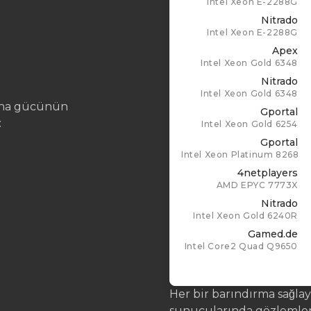
Intel Xeon E-2288G
Nitrado
Intel Xeon E-2288G
Apex
Intel Xeon Gold 6348
Nitrado
Intel Xeon Gold 6348
aşına gücünün
Gportal
:
Intel Xeon Gold 6254
Gportal
Intel Xeon Platinum 8268
4netplayers
AMD EPYC 7773X
Nitrado
Intel Xeon Gold 6240R
Gamed.de
Intel Core2 Quad Q9650
Her bir barındırma sağlay
sunucularında gözlemlenm