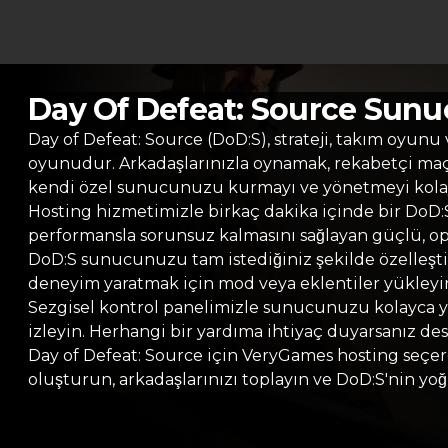
Day Of Defeat: Source Sunu
Day of Defeat: Source (DoD:S), strateji, takım oyunu
oyunudur. Arkadaşlarınızla oynamak, rekabetçi ma
kendi özel sunucunuzu kurmayı ve yönetmeyi kolay 
Hosting hizmetimizle birkaç dakika içinde bir DoD:S
performansla sorunsuz kalmasını sağlayan güçlü, op
DoD:S sunucunuzu tam istediğiniz şekilde özelleştiri
deneyim yaratmak için mod veya eklentiler yükleyin. 
Sezgisel kontrol panelimizle sunucunuzu kolayca yö
izleyin. Herhangi bir yardıma ihtiyaç duyarsanız d
Day of Defeat: Source için VeryGames hosting seçer
oluşturun, arkadaşlarınızı toplayın ve DoD:S'nin yo