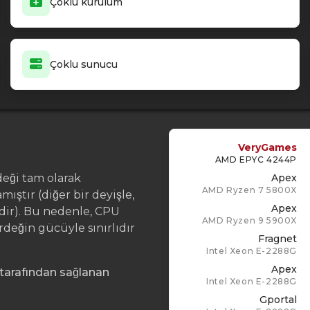
Çoklu kurulum
Çoklu sunucu
VeryGames
AMD EPYC 4244P
deği tam olarak
Apex
AMD Ryzen 7 5800X
ştır (diğer bir deyişle,
Apex
rdir). Bu nedenle, CPU
AMD Ryzen 9 5900X
rdeğin gücüyle sınırlıdır
Fragnet
Intel Xeon E-2288G
Apex
 tarafından sağlanan
Intel Xeon E-2288G
Gportal