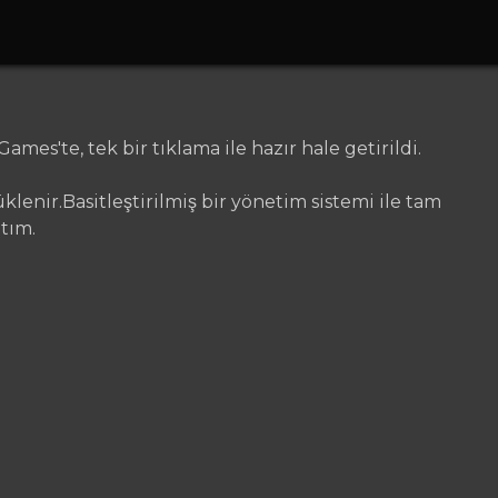
'te, tek bir tıklama ile hazır hale getirildi.
enir.Basitleştirilmiş bir yönetim sistemi ile tam
tım.