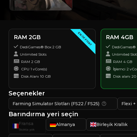
EN IYI FIYAT
RAM 2GB
RAM 4GB
DediGames® Box 2 GB
DediGames® 
Unlimited Slots
Unlimited Slot
RAM
2 GB
RAM
4 GB
CPU
1 vCore(s)
İşlemci
2 vCo
Disk Alanı
10 GB
Disk alanı
20
Seçenekler
Farming Simulator Slotları (FS22 / FS25)
Flexi +
Barındırma yeri seçin
Fransa
Almanya
Birleşik Krallık
Stokta yok