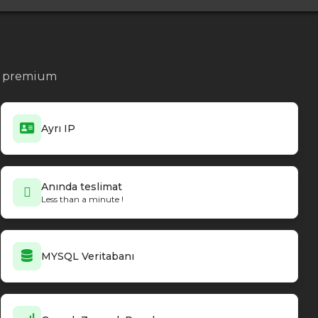
no premium
Ayrı IP
Anında teslimat
Less than a minute !
MYSQL Veritabanı