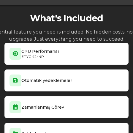
What's Included
ential feature you need is included. No hidden costs, 
upgrades. Just everything you need to succeed.
CPU Performansı
EPYC 4244P+
Otomatik yedeklemeler
Zamanlanmış Görev