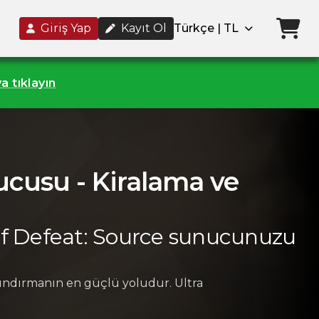
Giriş Yap
Kayıt Ol
Türkçe | TL
a tıklayın
ucusu - Kiralama ve
 Of Defeat: Source sunucunuzu
ındırmanın en güçlü yoludur. Ultra