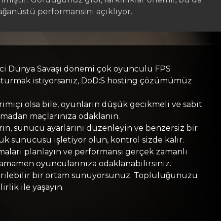
ğanüstü performansını açıklıyor.
 İkinci Dünya Savaşı dönemi çok oyunculu FPS
uşturmak istiyorsanız, DoD:S hosting çözümümüz
imiçi olsa bile, oyunların düşük gecikmeli ve sabit
aşmadan maçlarınıza odaklanın.
rın, sunucu ayarlarını düzenleyin ve benzersiz bir
k sunucusu işletiyor olun, kontrol sizde kalır.
maları planlayın ve performansı gerçek zamanlı
tamamen oyuncularınıza odaklanabilirsiniz.
tirilebilir bir ortam sunuyorsunuz. Topluluğunuzu
lik ile yaşayın.