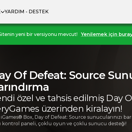
K
YARDIM - DESTEK
Sitenin yeni bir versiyonu mevcut!
Yenilemek için buray
ay Of Defeat: Source Sun
arındırma
ndi özel ve tahsis edilmiş Day
ryGames üzerinden kiralayın!
iGames® Box, Day of Defeat: Source sunucularınızı bar
lı kontrol paneli, çoklu oyun ve çoklu sunucu desteği!