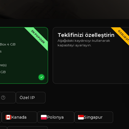
EN POPÜLER
ÖZELLEŞ
Teklifinizi özelleştirin
Aşağıdaki kaydırıcıyı kullanarak
Box 4 GB
kapasiteyi ayarlayın.
s
re(s)
 GB
Özel IP
Kanada
Polonya
Singapur