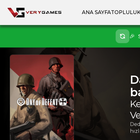
ANA SAYFA
TOPLULU
🎉
D
b
Ke
Ve
Ded
hız