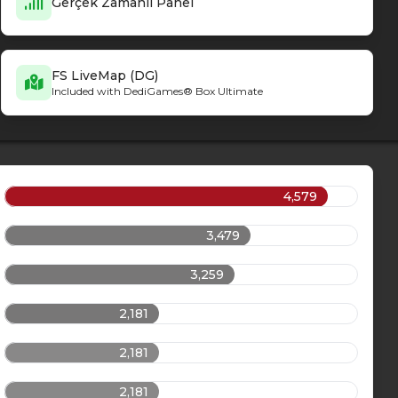
Gerçek Zamanlı Panel
FS LiveMap (DG)
Included with DediGames® Box Ultimate
4,579
3,479
3,259
2,181
2,181
2,181