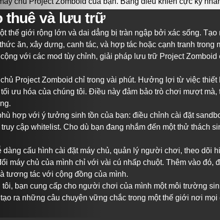
 thuê và lưu trữ
một thế giới rộng lớn và dai dẳng bị tràn ngập bởi xác sống. Tạ
 thức ăn, xây dựng, canh tác, và hợp tác hoặc cạnh tranh trong
ộng với các mod tùy chỉnh, giải pháp lưu trữ Project Zomboid 
y chủ Project Zomboid chỉ trong vài phút. Hưởng lợi từ việc thiế
ối ưu hóa của chúng tôi. Điều này đảm bảo trò chơi mượt mà, t
ng.
ù hợp với ý tưởng sinh tồn của bạn: điều chỉnh cài đặt sandbo
ruy cập whitelist. Cho dù bạn đang nhắm đến một thử thách sinh
àng cấu hình cài đặt máy chủ, quản lý người chơi, theo dõi hiệ
đổi máy chủ của mình chỉ với vài cú nhấp chuột. Thêm vào đó, độ
n và tương tác với cộng đồng của mình.
tôi, bạn cung cấp cho người chơi của mình một môi trường sinh
tạo ra những câu chuyện vững chắc trong một thế giới nơi mọi 