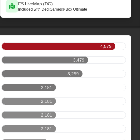
FS LiveMap (DG)
Included with DediGames® Box Ultimate
4,579
3,479
3,259
2,181
2,181
2,181
2,181