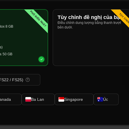
PHỔ BIẾN NHẤT
TÙY CHỈ
Tùy chỉnh đề nghị của bạn
Điều chỉnh dung lượng bằng thanh trượt
ox 8 GB
bên dưới.
s
s)
a
50 GB
(FS22 / FS25)
anada
Ba Lan
Singapore
Úc