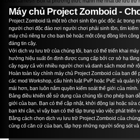
Máy chủ Project Zomboid - Cho
Project Zomboid là một trò chơi sinh tồn góc độc ác trong 
người chơi độc đáo nơi người chơi phải sinh tồn, tìm kiếm
máy chủ riêng tư cho bạn bè hoặc một cộng đồng lớn công c
đáng tin cậy.
Với dịch vụ lưu trữ của chúng tôi, bạn có thể triển khai má
hưởng hiệu suất ổn định được cung cấp bởi cơ sở hạ tầng t
cậy ngay cả với nhiều người chơi và danh sách mod mở rộ
Hoàn toàn tùy chỉnh máy chủ Project Zomboid của bạn để ph
các mod Workshop, cấu hình luật PvP hoặc PvE và quản lý t
mái hơn, bạn luôn nắm quyền kiểm soát thế giới của mình.
Bảng điều khiển dễ sử dụng của chúng tôi cho phép bạn dễ d
giới của bạn. Bạn có thể cập nhật, khởi động lại hoặc sửa 
bạn khi cần, vì vậy bạn có thể tập trung vào việc phát triể
Bằng cách chọn dịch vụ lưu trữ Project Zomboid của chúng 
củng cố căn cứ của bạn, tập hợp những người sống sót và 