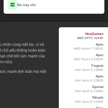
Đa máy chủ
VeryGames
AMD EPYC 4244P
 nhân cùng một lúc, vì nó
Apex
AMD Ryzen 7 5800X
nó chủ yếu không hoàn toàn
Apex
 hạn chế bởi sức mạnh của
AMD Ryzen 9 5900X
hơn nữa.
Fragnet
Intel Xeon E-2288G
 sức mạnh tính toán mà một
Apex
Intel Xeon E-2288G
Gportal
Intel Xeon E-2288G
Nitrado
Intel Xeon E-2288G
Apex