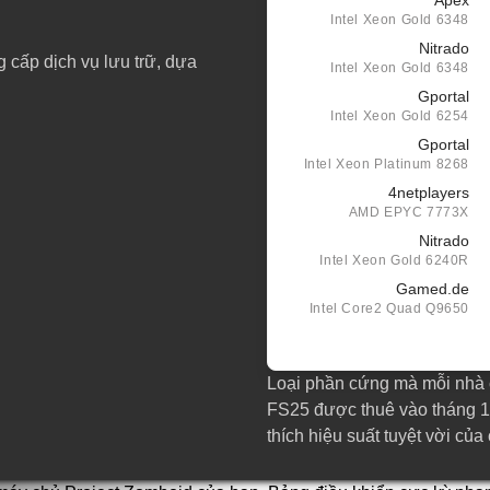
Intel Xeon Gold 6348
Nitrado
cấp dịch vụ lưu trữ, dựa
Intel Xeon Gold 6348
Gportal
Intel Xeon Gold 6254
Gportal
Intel Xeon Platinum 8268
4netplayers
AMD EPYC 7773X
Nitrado
Intel Xeon Gold 6240R
Gamed.de
Intel Core2 Quad Q9650
Loại phần cứng mà mỗi nhà 
FS25 được thuê vào tháng 1 
thích hiệu suất tuyệt vời của