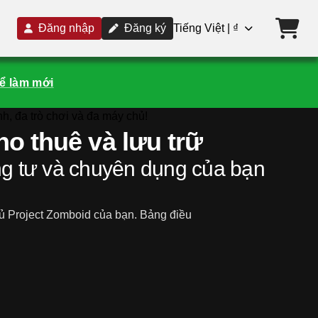
Đăng nhập
Đăng ký
Tiếng Việt | ₫
ể làm mới
o thuê và lưu trữ
ng tư và chuyên dụng của bạn
 Project Zomboid của bạn. Bảng điều