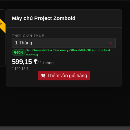
NH
Máy chủ Project Zomboid
THỜI GIAN THUÊ
1 Tháng
DediGames® Box Discovery Offer -50% Off (on the first
50%
month!)
599,15 ₹
/ 1 tháng
1 199,18 ₹
Thêm vào giỏ hàng