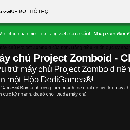
G
GIÚP ĐỠ - HỖ TRỢ
Một phiên bản mới của trang web đã có sẵn!
Nhấp vào đây đ
áy chủ Project Zomboid - Ch
u trữ máy chủ Project Zomboid riê
ên một Hộp DediGames®!
Games® Box là phương thức mạnh mẽ nhất để lưu trữ máy chủ
n cực kỳ nhanh, đa trò chơi và đa máy chủ!