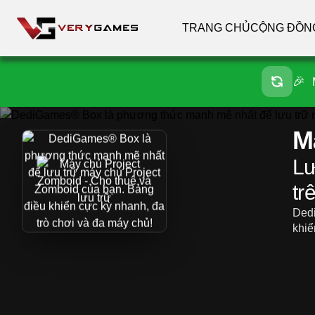
TRANG CHỦ
CỘNG ĐỒN
🎉
M
Lư
tr
Dedi
khiể