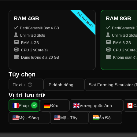
GIÁ TỐT NHẤT
RAM 4GB
RAM 8GB
DediGames® Box 4 GB
DediGames® B
Unlimited Slots
Unlimited Slot
RAM
4 GB
RAM
8 GB
CPU
2 vCore(s)
CPU
2 vCore(
Dung lượng đĩa
20 GB
Không gian đĩ
Tùy chọn
Flexi +
IP dành riêng
Slot Farming Simulator 
Vị trí lưu trữ
Pháp
Đức
Vương quốc Anh
C
Mỹ - Đông
Mỹ - Tây
Ấn Độ