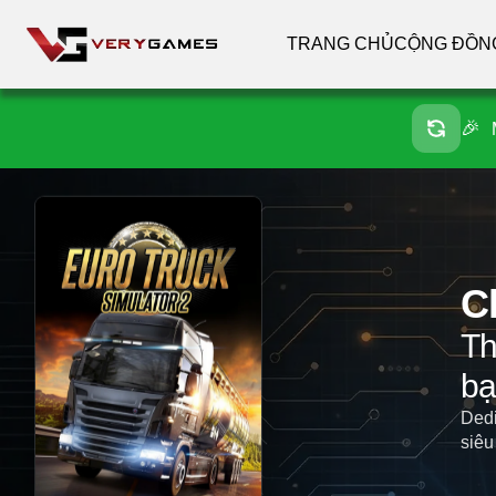
TRANG CHỦ
CỘNG ĐỒN
🎉
C
Th
bạ
Dedi
siêu