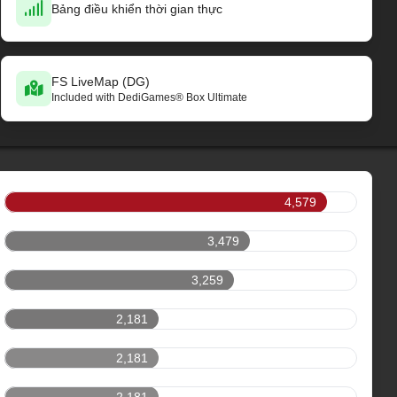
Bảng điều khiển thời gian thực
FS LiveMap (DG)
Included with DediGames® Box Ultimate
4,579
3,479
3,259
2,181
2,181