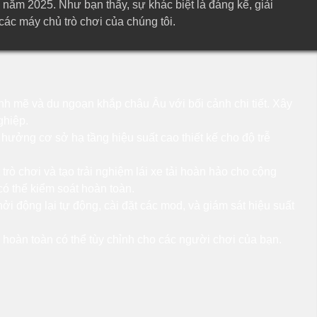
năm 2025. Như bạn thấy, sự khác biệt là đáng kể, giải
 các máy chủ trò chơi của chúng tôi.
ạnh mẽ và du ngoạn khắp châu Âu với bối cảnh chi tiết. Xây
ghiệp.
n hưởng cơ sở hạ tầng hiệu suất cao thiết kế cho độ trễ
rò chơi và tạo trải nghiệm lái xe tải hoàn hảo cho cộng
ó thể kiểm soát hoàn toàn.
ởi động lại tự động, cài đặt các mod, và giám sát hiệu suất
 hoàn toàn có thể tùy chỉnh cho các người chơi của bạn.