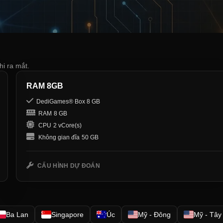
hi ra mắt.
RAM 8GB
DediGames® Box 8 GB
RAM
8 GB
CPU
2 vCore(s)
Không gian đĩa
50 GB
CẤU HÌNH DỰ ĐOÁN
Ba Lan
Singapore
Úc
Mỹ - Đông
Mỹ - Tây