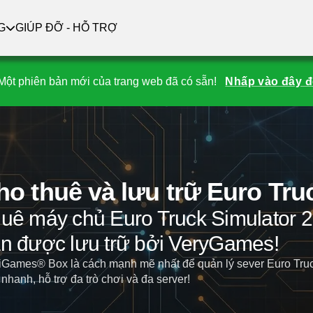
G
GIÚP ĐỠ - HỖ TRỢ
Một phiên bản mới của trang web đã có sẵn!
Nhấp vào đây đ
ho thuê và lưu trữ Euro Tru
uê máy chủ Euro Truck Simulator 2
n được lưu trữ bởi VeryGames!
Games® Box là cách mạnh mẽ nhất để quản lý sever Euro Truck
 nhanh, hỗ trợ đa trò chơi và đa server!