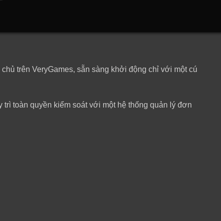
y chủ trên VeryGames, sẵn sàng khởi động chỉ với một cú
trì toàn quyền kiểm soát với một hệ thống quản lý đơn