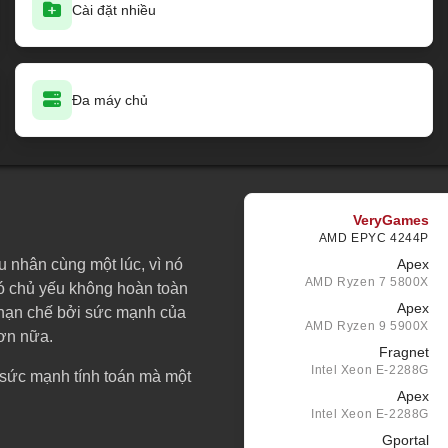
Cài đặt nhiều
Đa máy chủ
VeryGames
AMD EPYC 4244P
 nhân cùng một lúc, vì nó
Apex
AMD Ryzen 7 5800X
nó chủ yếu không hoàn toàn
Apex
 hạn chế bởi sức mạnh của
AMD Ryzen 9 5900X
hơn nữa.
Fragnet
Intel Xeon E-2288G
 sức mạnh tính toán mà một
Apex
Intel Xeon E-2288G
Gportal