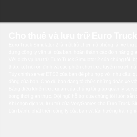
Cho thuê và lưu trữ Euro Truck
Euro Truck Simulator 2 là một trò chơi mô phỏng lái xe thự
dựng công ty vận tải của bạn, hoàn thành các đơn hàng gia
Với dịch vụ lưu trữ Euro Truck Simulator 2 của chúng tôi, b
thấp, kết nối ổn định và các phiên chơi trực tuyến mượt m
Tùy chỉnh server ETS2 của bạn để phù hợp với nhu cầu: quản
đồng của bạn. Cho dù bạn đang tổ chức những đoàn xe với
Bảng điều khiển trực quan của chúng tôi giúp quản lý server
trong thời gian thực. Đội ngũ hỗ trợ của chúng tôi luôn sẵn 
Khi chọn dịch vụ lưu trữ của VeryGames cho Euro Truck Sim
Lăn bánh, phát triển công ty của bạn và tận hưởng trải ngh