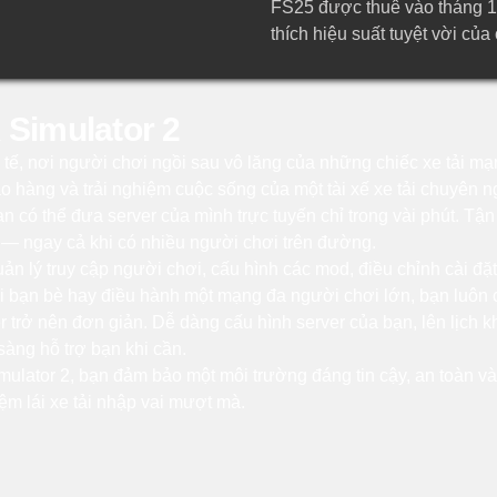
FS25 được thuê vào tháng 1 
thích hiệu suất tuyệt vời của
 Simulator 2
c tế, nơi người chơi ngồi sau vô lăng của những chiếc xe tải m
o hàng và trải nghiệm cuộc sống của một tài xế xe tải chuyên n
ạn có thể đưa server của mình trực tuyến chỉ trong vài phút. Tậ
à — ngay cả khi có nhiều người chơi trên đường.
 lý truy cập người chơi, cấu hình các mod, điều chỉnh cài đặt t
 bạn bè hay điều hành một mạng đa người chơi lớn, bạn luôn c
 trở nên đơn giản. Dễ dàng cấu hình server của bạn, lên lịch kh
sàng hỗ trợ bạn khi cần.
ulator 2, bạn đảm bảo một môi trường đáng tin cậy, an toàn và
iệm lái xe tải nhập vai mượt mà.