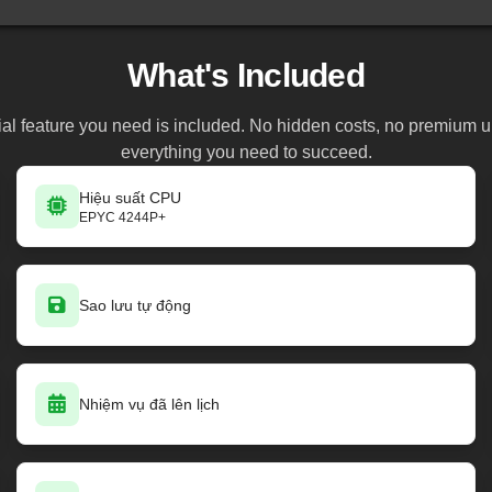
What's Included
al feature you need is included. No hidden costs, no premium 
everything you need to succeed.
Hiệu suất CPU
EPYC 4244P+
Sao lưu tự động
Nhiệm vụ đã lên lịch