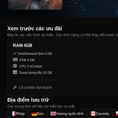
Xem trước các ưu đãi
Đây là các cấu hình dự kiến. Các tính năng có thể thay đổi trước k
RAM 4GB
DediGames® Box 4 GB
RAM
4 GB
CPU
2 vCore(s)
Dung lượng đĩa
20 GB
CẤU HÌNH DỰ ĐOÁN
Địa điểm lưu trữ
Các trung tâm dữ liệu dự kiến ​​lúc ra mắt.
Pháp
Đức
Vương quốc Anh
Canada