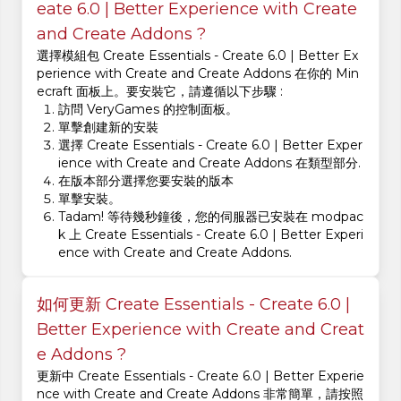
eate 6.0 | Better Experience with Create
and Create Addons ?
選擇模組包 Create Essentials - Create 6.0 | Better Ex
perience with Create and Create Addons 在你的 Min
ecraft 面板上。要安裝它，請遵循以下步驟 :
訪問 VeryGames 的控制面板。
單擊創建新的安裝
選擇 Create Essentials - Create 6.0 | Better Exper
ience with Create and Create Addons 在類型部分.
在版本部分選擇您要安裝的版本
單擊安裝。
Tadam! 等待幾秒鐘後，您的伺服器已安裝在 modpac
k 上 Create Essentials - Create 6.0 | Better Experi
ence with Create and Create Addons.
如何更新 Create Essentials - Create 6.0 |
Better Experience with Create and Creat
e Addons ?
更新中 Create Essentials - Create 6.0 | Better Experie
nce with Create and Create Addons 非常簡單，請按照