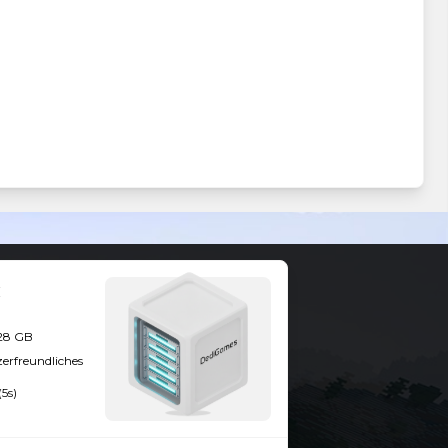
128 GB
zerfreundliches
(5s)