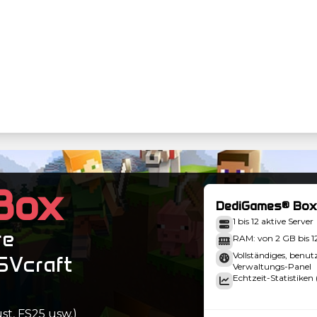
Box
DediGames® Box
1 bis 12 aktive Server
re
RAM: von 2 GB bis 
Vollständiges, benut
SVcraft
Verwaltungs-Panel
Echtzeit-Statistiken 
st, FS25 usw.)