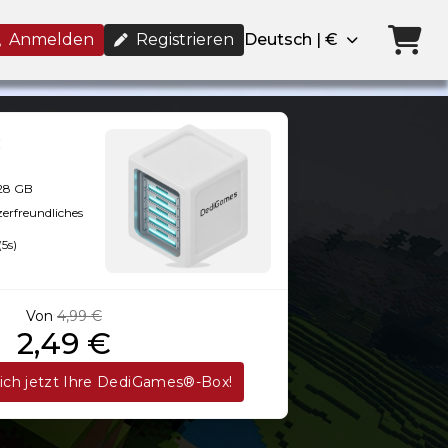
Anmelden
Registrieren
Deutsch | €
128 GB
zerfreundliches
(5s)
Von
4,99 €
2,49 €
sich jetzt Ihre DediGames®-Box!