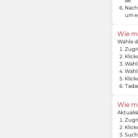
sie.
Nachd
um es
Wie ma
Wähle da
Zugri
Klick
Wähle
Wähle
Klick
Tadam
Wie ma
Aktualis
Zugri
Klick
Suche