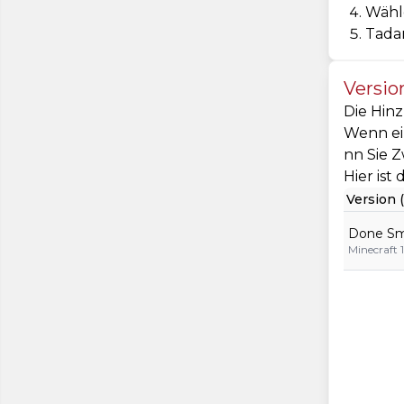
Wähle
Tadam
Versio
Die Hinz
Wenn ein
nn Sie Z
Hier ist
Version (
Done Sma
Minecraft 1