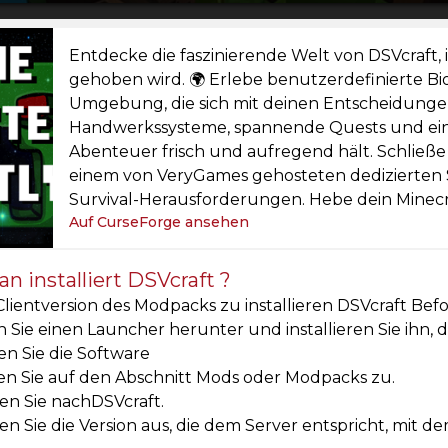
Entdecke die faszinierende Welt von DSVcraft,
gehoben wird. 🌍 Erlebe benutzerdefinierte B
Umgebung, die sich mit deinen Entscheidungen
Handwerkssysteme, spannende Quests und eine
Abenteuer frisch und aufregend hält. Schließ
einem von VeryGames gehosteten dedizierten 
Survival-Herausforderungen. Hebe dein Minecra
Auf CurseForge ansehen
n installiert DSVcraft ?
lientversion des Modpacks zu installieren DSVcraft Bef
 Sie einen Launcher herunter und installieren Sie ihn, d
en Sie die Software
en Sie auf den Abschnitt Mods oder Modpacks zu.
en Sie nachDSVcraft.
n Sie die Version aus, die dem Server entspricht, mit de