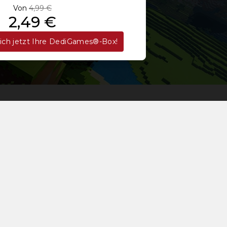
Von
4,99 €
2,49 €
sich jetzt Ihre DediGames®-Box!