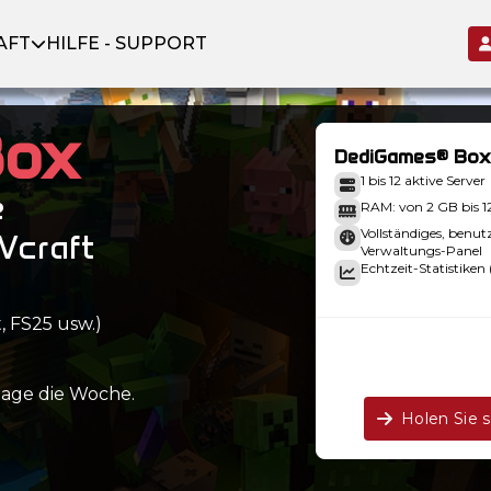
AFT
HILFE - SUPPORT
Box
DediGames® Box
1 bis 12 aktive Server
e
RAM: von 2 GB bis 
Vollständiges, benut
Vcraft
Verwaltungs-Panel
Echtzeit-Statistiken 
, FS25 usw.)
Tage die Woche.
Holen Sie 