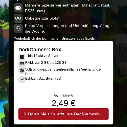
Mehrere Spielserver enthalten (Minecraft, Rust,
FS25 usw.)
Unbegrenzte Slots*
Keine Verpflichtungen und Unterstützung 7 Tage
die Woche.
*Vorbehaltlich der technischen Grenzen jedes Spiels.
DediGames® Box
1 bis 12 aktive Server
RAM: von 2 GB bis 128 GB
Vollständiges, benutzerfreundliches Verwaltungs-
Panel
Echtzeit-Statistiken (5s)
Von
4,99 €
2,49 €
Holen Sie sich jetzt Ihre DediGames®-Box!