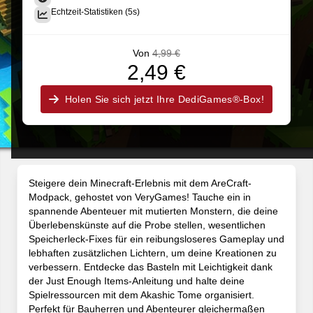
Echtzeit-Statistiken (5s)
Von
4,99 €
2,49 €
Holen Sie sich jetzt Ihre DediGames®-Box!
Steigere dein Minecraft-Erlebnis mit dem AreCraft-
Modpack, gehostet von VeryGames! Tauche ein in
spannende Abenteuer mit mutierten Monstern, die deine
Überlebenskünste auf die Probe stellen, wesentlichen
Speicherleck-Fixes für ein reibungsloseres Gameplay und
lebhaften zusätzlichen Lichtern, um deine Kreationen zu
verbessern. Entdecke das Basteln mit Leichtigkeit dank
der Just Enough Items-Anleitung und halte deine
Spielressourcen mit dem Akashic Tome organisiert.
Perfekt für Bauherren und Abenteurer gleichermaßen