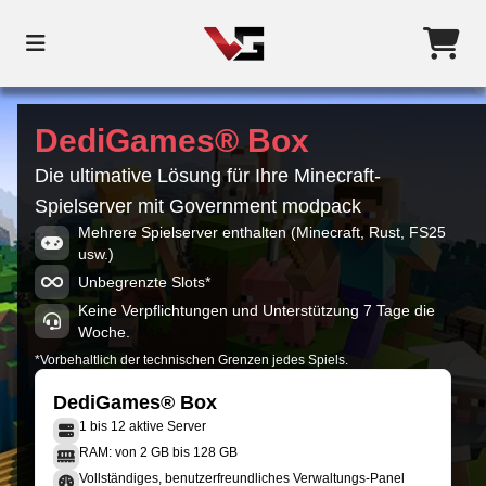
DediGames® Box
Die ultimative Lösung für Ihre Minecraft-
Spielserver mit Government modpack
Mehrere Spielserver enthalten (Minecraft, Rust, FS25
usw.)
Unbegrenzte Slots*
Keine Verpflichtungen und Unterstützung 7 Tage die
Woche.
*Vorbehaltlich der technischen Grenzen jedes Spiels.
DediGames® Box
1 bis 12 aktive Server
RAM: von 2 GB bis 128 GB
Vollständiges, benutzerfreundliches Verwaltungs-Panel