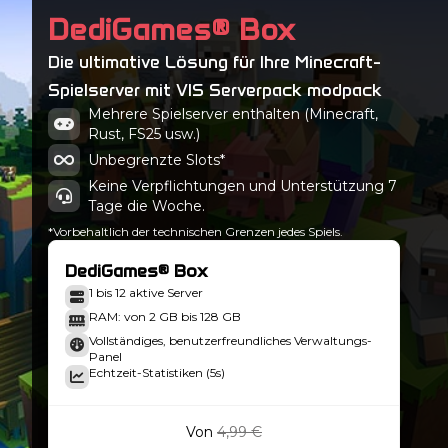
DediGames® Box
Die ultimative Lösung für Ihre Minecraft-
Spielserver mit VIS Serverpack modpack
Mehrere Spielserver enthalten (Minecraft,
Rust, FS25 usw.)
Unbegrenzte Slots*
Keine Verpflichtungen und Unterstützung 7
Tage die Woche.
*Vorbehaltlich der technischen Grenzen jedes Spiels.
DediGames® Box
1 bis 12 aktive Server
RAM: von 2 GB bis 128 GB
Vollständiges, benutzerfreundliches Verwaltungs-
Panel
Echtzeit-Statistiken (5s)
Von
4,99 €