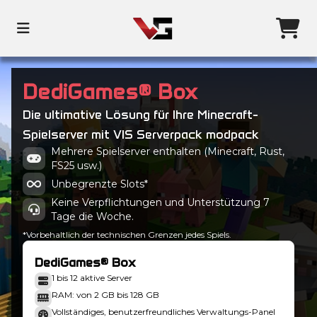
DediGames® Box
Die ultimative Lösung für Ihre Minecraft-
Spielserver mit VIS Serverpack modpack
Mehrere Spielserver enthalten (Minecraft, Rust,
FS25 usw.)
Unbegrenzte Slots*
Keine Verpflichtungen und Unterstützung 7
Tage die Woche.
*Vorbehaltlich der technischen Grenzen jedes Spiels.
DediGames® Box
1 bis 12 aktive Server
RAM: von 2 GB bis 128 GB
Vollständiges, benutzerfreundliches Verwaltungs-Panel