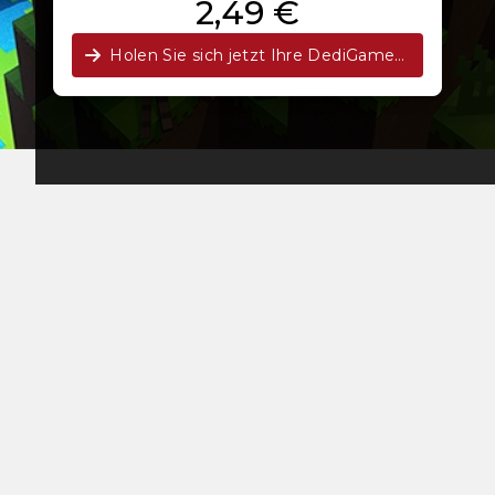
2,49 €
Holen Sie sich jetzt Ihre DediGames®-Box!