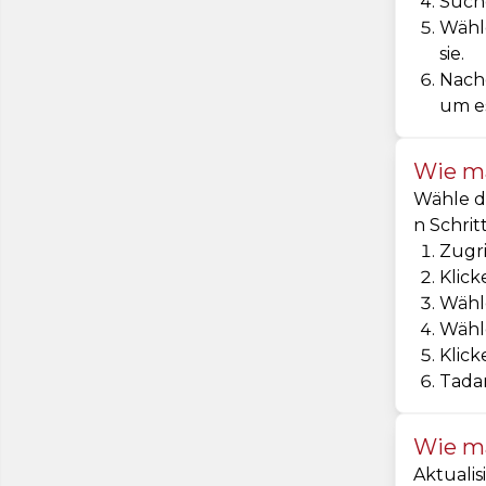
Suche
Wähle
sie.
Nachd
um es
Wie ma
Wähle da
n Schritt
Zugri
Klick
Wähle
Wähle
Klick
Tadam
Wie ma
Aktualis