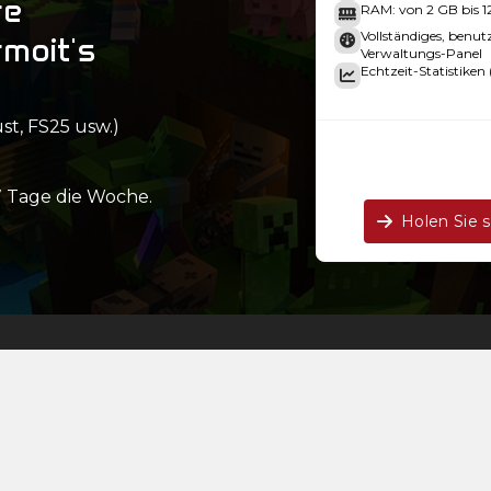
re
RAM: von 2 GB bis 
Vollständiges, benut
rmoit's
Verwaltungs-Panel
Echtzeit-Statistiken 
st, FS25 usw.)
 Tage die Woche.
Holen Sie 