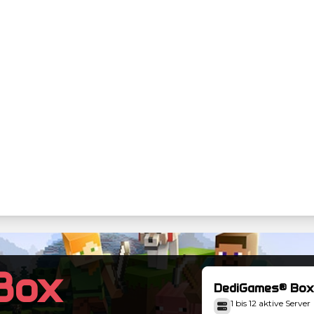
Box
DediGames® Box
1 bis 12 aktive Server