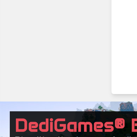
DediGames® 