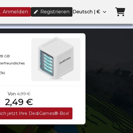
Anmelden
Registrieren
Deutsch | €
128 GB
zerfreundliches
(5s)
Von
4,99 €
2,49 €
sich jetzt Ihre DediGames®-Box!