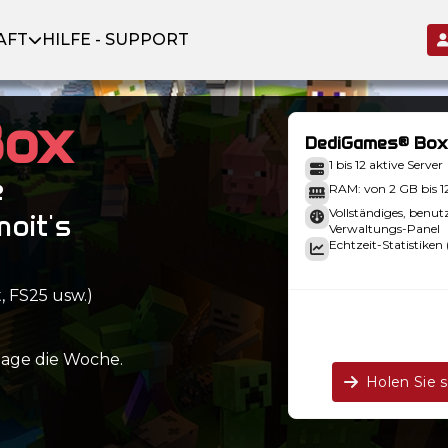
AFT
HILFE - SUPPORT
Box
DediGames® Box
1 bis 12 aktive Server
e
RAM: von 2 GB bis 
Vollständiges, benut
moit's
Verwaltungs-Panel
Echtzeit-Statistiken 
, FS25 usw.)
Tage die Woche.
Holen Sie 