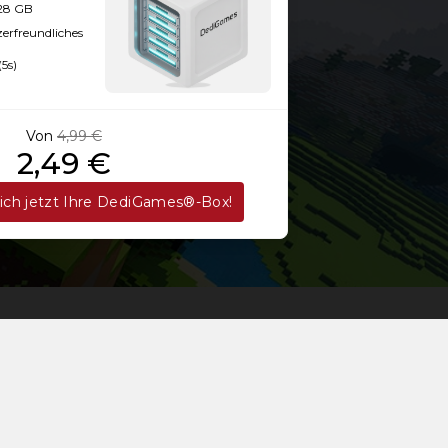
128 GB
zerfreundliches
(5s)
Von
4,99 €
2,49 €
sich jetzt Ihre DediGames®-Box!