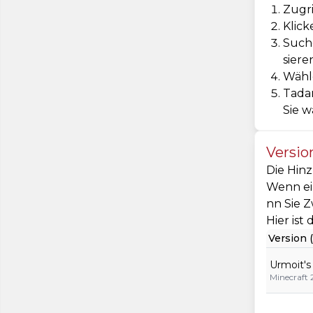
Zugri
Klick
Suche
siere
Wähle
Tadam
Sie w
Versio
Die Hinz
Wenn ein
nn Sie Z
Hier ist
Version (
Urmoit's
Minecraft 