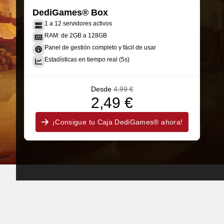
DediGames® Box
1 a 12 servidores activos
RAM: de 2GB a 128GB
Panel de gestión completo y fácil de usar
Estadísticas en tiempo real (5s)
Desde
4,99 €
2,49 €
¡Consigue tu Caja DediGames® ahora!