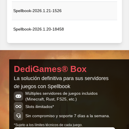
Spellbook-2026.1.21-1526
Spellbook-2026.1.20-18458
Spellbook-2026.1.19-23423
Spellbook-2026.1.13-22466
DediGames® Box
La solución definitiva para sus servidores
Spellbook-2026.1.5-5102
de juegos con Spellbook
Múltiples servidores de juegos incluidos
(Minecraft, Rust, FS25, etc.)
Spellbook-2025.12.31-25286
Slots ilimitados*
Sin compromiso y soporte 7 días a la semana.
*Sujeto a los límites técnicos de cada juego.