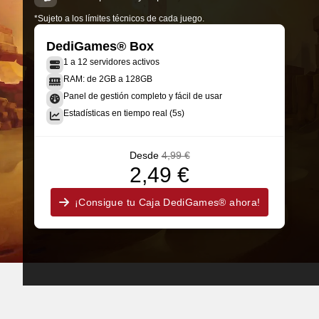
*Sujeto a los límites técnicos de cada juego.
DediGames® Box
1 a 12 servidores activos
RAM: de 2GB a 128GB
Panel de gestión completo y fácil de usar
Estadísticas en tiempo real (5s)
Desde
4,99 €
2,49 €
¡Consigue tu Caja DediGames® ahora!