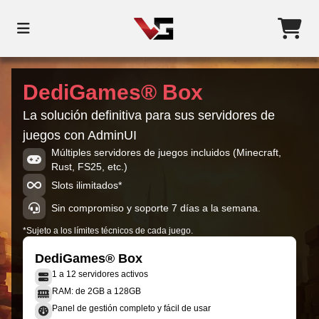
DediGames® Box
La solución definitiva para sus servidores de
juegos con AdminUI
Múltiples servidores de juegos incluidos (Minecraft,
Rust, FS25, etc.)
Slots ilimitados*
Sin compromiso y soporte 7 días a la semana.
*Sujeto a los límites técnicos de cada juego.
DediGames® Box
1 a 12 servidores activos
RAM: de 2GB a 128GB
Panel de gestión completo y fácil de usar