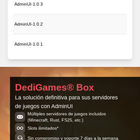
AdminUI-1.0.3
AdminUI-1.0.2
AdminUI-1.0.1
AdminUI-1.0.0
DediGames® Box
La solución definitiva para sus servidores
de juegos con AdminUI
Múltiples servidores de juegos incluidos
(Minecraft, Rust, FS25, etc.)
Slots ilimitados*
Sin compromiso y soporte 7 días a la semana.