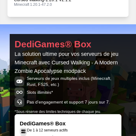
Minecraft 1.20.1-47.2.0
Cursed Walking-1.20.1 V2.1.0
Minecraft 1.20.1-47.2.0
Cursed Walking-1.20.1 V1.4.1
DediGames® Box
Minecraft 1.20.1-47.2.0
La solution ultime pour vos serveurs de jeu
Cursed Walking-1.20.1 V1.4.0
Minecraft avec Cursed Walking - A Modern
Minecraft 1.20.1-47.2.0
Zombie Apocalypse modpack
Cursed Walking-1.20.1 V1.3.2
Serveurs de jeux multiples inclus (Minecraft,
Minecraft 1.20.1-47.2.0
Rust, FS25, etc.)
Slots illimités*
Pas d'engagement et support 7 jours sur 7.
*Sous réserve des limites techniques de chaque jeu.
DediGames® Box
De 1 à 12 serveurs actifs