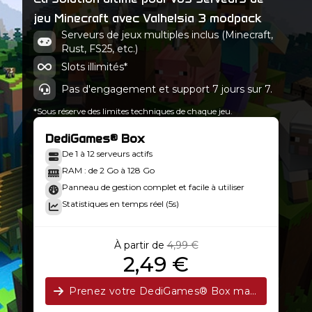
Valhelsia 3 - 3.4.3
jeu Minecraft avec Valhelsia 3 modpack
Minecraft 1.16.5-36.2.6
Serveurs de jeux multiples inclus (Minecraft,
Rust, FS25, etc.)
Valhelsia 3 - 3.4.2a
Minecraft 1.16.5-36.2.2
Slots illimités*
Pas d'engagement et support 7 jours sur 7.
*Sous réserve des limites techniques de chaque jeu.
DediGames® Box
De 1 à 12 serveurs actifs
RAM : de 2 Go à 128 Go
Panneau de gestion complet et facile à utiliser
Statistiques en temps réel (5s)
À partir de
4,99 €
2,49 €
Prenez votre DediGames® Box maintenant !