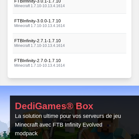
FTBInfinity-3.0.1-1.7.10
Minecraft 1.7.10-10.13.4.1614
FTBInfinity-3.0.0-1.7.10
Minecraft 1.7.10-10.13.4.1614
FTBInfinity-2.7.1-1.7.10
Minecraft 1.7.10-10.13.4.1614
FTBInfinity-2.7.0-1.7.10
Minecraft 1.7.10-10.13.4.1614
FTBInfinity-2.6.0-1.7.10
Minecraft 1.7.10-10.13.4.1614
FTBInfinity-2.5.0-1.7.10
DediGames® Box
Minecraft 1.7.10-10.13.4.1614
La solution ultime pour vos serveurs de jeu
FTBInfinity-2.4.2-1.7.10
Minecraft avec FTB Infinity Evolved
Minecraft 1.7.10-10.13.4.1614
modpack