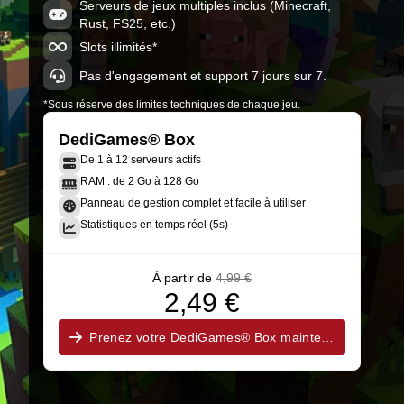
FTBInfinity-2.4.1-1.7.10
Serveurs de jeux multiples inclus (Minecraft,
Minecraft 1.7.10-10.13.4.1614
Rust, FS25, etc.)
Slots illimités*
Pas d'engagement et support 7 jours sur 7.
*Sous réserve des limites techniques de chaque jeu.
DediGames® Box
De 1 à 12 serveurs actifs
RAM : de 2 Go à 128 Go
Panneau de gestion complet et facile à utiliser
Statistiques en temps réel (5s)
À partir de
4,99 €
2,49 €
Prenez votre DediGames® Box maintenant !