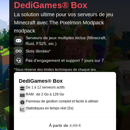
DediGames® Box
Minecraft 1.16.5-36.2.34
La solution ultime pour vos serveurs de jeu
The Pixelmon Modpack 9.1.8
Minecraft avec The Pixelmon Modpack
Minecraft 1.16.5-36.2.34
modpack
The Pixelmon Modpack 9.1.7
Serveurs de jeux multiples inclus (Minecraft,
Minecraft 1.16.5-36.2.34
Rust, FS25, etc.)
Slots illimités*
Pas d'engagement et support 7 jours sur 7.
*Sous réserve des limites techniques de chaque jeu.
DediGames® Box
De 1 à 12 serveurs actifs
RAM : de 2 Go à 128 Go
Panneau de gestion complet et facile à utiliser
Statistiques en temps réel (5s)
À partir de
4,99 €