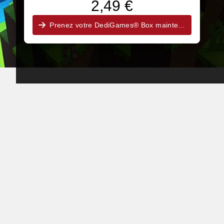
2,49 €
Prenez votre DediGames® Box maintenant !