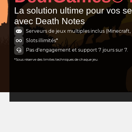
La solution ultime pour vos s
6.5.1
avec Death Notes
Serveurs de jeux multiples inclus (Minecraft, 
Slots illimités*
Pas d'engagement et support 7 jours sur 7.
*Sous réserve des limites techniques de chaque jeu.