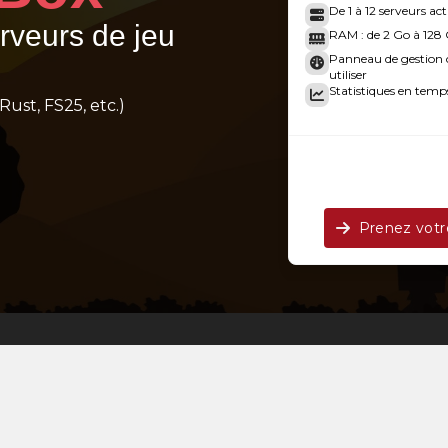
De 1 à 12 serveurs act
erveurs de jeu
24/10/
RAM : de 2 Go à 128
Panneau de gestion c
utiliser
Statistiques en temps
Rust, FS25, etc.)
Prenez vot