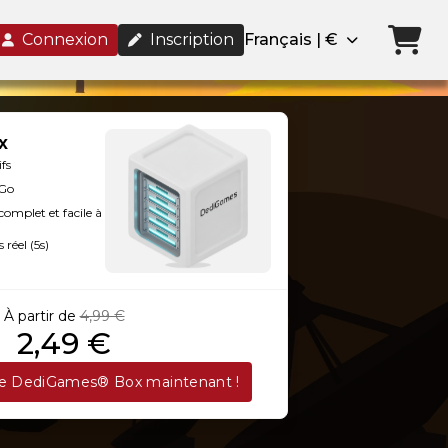
Connexion
Inscription
Français | €
x
ifs
 Go
omplet et facile à
 réel (5s)
À partir de
4,99 €
2,49 €
re DediGames® Box maintenant !