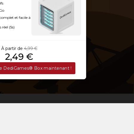
ifs
2025 05:49:37
 Go
omplet et facile à
 réel (5s)
À partir de
4,99 €
2,49 €
re DediGames® Box maintenant !