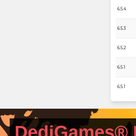
6.5.4
6.5.3
6.5.2
6.5.1
6.5.1
6.5.1
DediGames® 
6.5.1