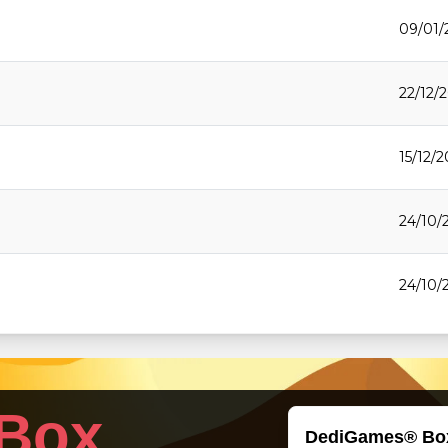
09/01/
22/12/2
15/12/2
24/10/
24/10/
24/10/
Box
24/10/
DediGames® Bo