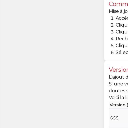
Commen
Mise à j
Accé
Cliqu
Cliqu
Rech
Cliqu
Sélec
Versio
L'ajout 
Si une v
doutes s
Voici la
Version (
6.5.5