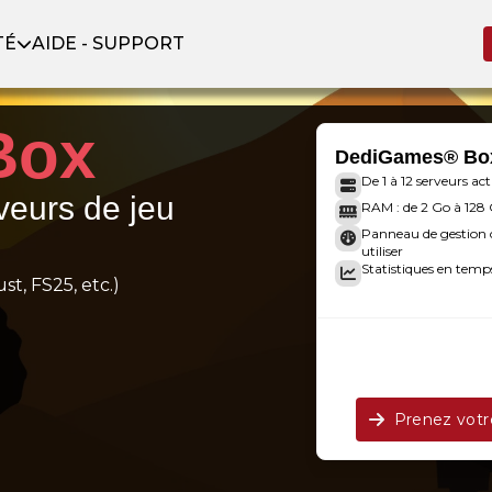
TÉ
AIDE - SUPPORT
Box
DediGames® Bo
De 1 à 12 serveurs act
veurs de jeu
RAM : de 2 Go à 128
Panneau de gestion c
utiliser
Statistiques en temps
st, FS25, etc.)
Prenez vot