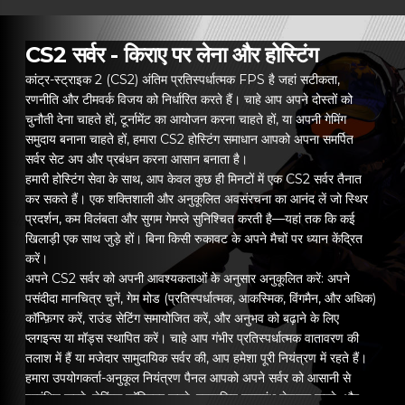
CS2 सर्वर - किराए पर लेना और होस्टिंग
कांट्र-स्ट्राइक 2 (CS2) अंतिम प्रतिस्पर्धात्मक FPS है जहां सटीकता,
रणनीति और टीमवर्क विजय को निर्धारित करते हैं। चाहे आप अपने दोस्तों को
चुनौती देना चाहते हों, टूर्नामेंट का आयोजन करना चाहते हों, या अपनी गेमिंग
समुदाय बनाना चाहते हों, हमारा CS2 होस्टिंग समाधान आपको अपना समर्पित
सर्वर सेट अप और प्रबंधन करना आसान बनाता है।
हमारी होस्टिंग सेवा के साथ, आप केवल कुछ ही मिनटों में एक CS2 सर्वर तैनात
कर सकते हैं। एक शक्तिशाली और अनुकूलित अवसंरचना का आनंद लें जो स्थिर
प्रदर्शन, कम विलंबता और सुगम गेमप्ले सुनिश्चित करती है—यहां तक कि कई
खिलाड़ी एक साथ जुड़े हों। बिना किसी रुकावट के अपने मैचों पर ध्यान केंद्रित
करें।
अपने CS2 सर्वर को अपनी आवश्यकताओं के अनुसार अनुकूलित करें: अपने
पसंदीदा मानचित्र चुनें, गेम मोड (प्रतिस्पर्धात्मक, आकस्मिक, विंगमैन, और अधिक)
कॉन्फ़िगर करें, राउंड सेटिंग समायोजित करें, और अनुभव को बढ़ाने के लिए
प्लगइन्स या मॉड्स स्थापित करें। चाहे आप गंभीर प्रतिस्पर्धात्मक वातावरण की
तलाश में हैं या मजेदार सामुदायिक सर्वर की, आप हमेशा पूरी नियंत्रण में रहते हैं।
हमारा उपयोगकर्ता-अनुकूल नियंत्रण पैनल आपको अपने सर्वर को आसानी से
प्रबंधित करने, सेटिंग्स कॉन्फ़िगर करने, स्वचालित पुनरारंभ शेड्यूल करने, और