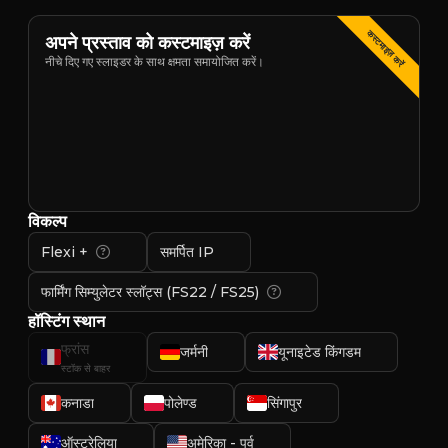
कस्टमाइज़ करें
अपने प्रस्ताव को कस्टमाइज़ करें
नीचे दिए गए स्लाइडर के साथ क्षमता समायोजित करें।
विकल्प
Flexi +
समर्पित IP
फार्मिंग सिम्युलेटर स्लॉट्स (FS22 / FS25)
हॉस्टिंग स्थान
फ्रांस
जर्मनी
यूनाइटेड किंगडम
स्टॉक से बाहर
कनाडा
पोलेण्ड
सिंगापुर
ऑस्ट्रेलिया
अमेरिका - पूर्व