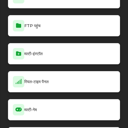
FTP पहुंच
मल्टी-इंस्टॉल
रियल-टाइम पैनल
मल्टी-गेम