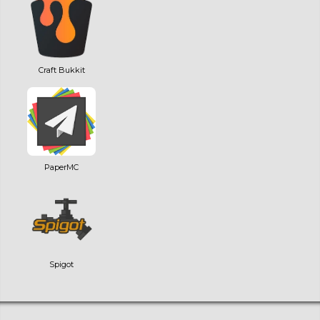
Craft Bukkit
PaperMC
Spigot