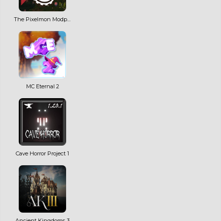
The Pixelmon Modpack
MC Eternal 2
Cave Horror Project 1
Ancient Kingdoms 3