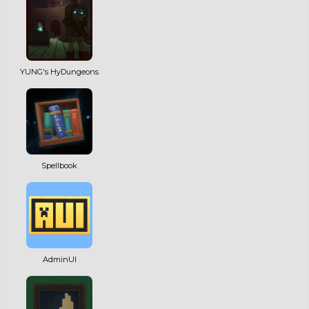
YUNG's HyDungeons
Spellbook
AdminUI