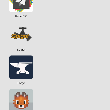
PaperMC
Spigot
Forge