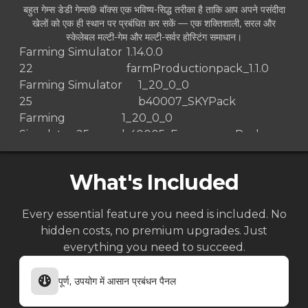
बहुत गेम्स डेडी गेम्स® बॉक्स एक भविष्य-सिद्ध तरीका है ताकि आप अपने पसंदीदा
खेलों को एक ही स्थान पर प्रबंधित कर सकें — एक शक्तिशाली, सरल और
स्केलेबल मल्टी-गेम और मल्टी-सर्वर होस्टिंग समाधान।
Farming Simulator
1.14.0.0
22
farmProductionpack_1.1.0
Farming Simulator
1_20_0_0
25
b40007_SKYPack
Farming
1_20_0_0
Simulator 25
b40005_EmergencyPack
Farming Simulator 25
1.19.0.0 b39356
Farming Simulator 25
1.18.0.0 b38796
What's Included
Farming Simulator 25
1.17.0.0 b38177.Vredo
Farming Simulator 25
1.17.0.0 b38176
Every essential feature you need is included. No
Farming Simulator 25
1.16.0.2 b37953
hidden costs, no premium upgrades. Just
Farming Simulator 25
1.16.0.0 b37675
everything you need to succeed.
Farming Simulator 25
1.15.0.0 b36873
Farming Simulator 25
1.14.1.0 b36635
पूर्ण, उपयोग में आसान प्रबंधन पैनल
Farming Simulator 25
1.14.0.0 HF.1.1.b36545
Farming Simulator 25
1.13.0.0