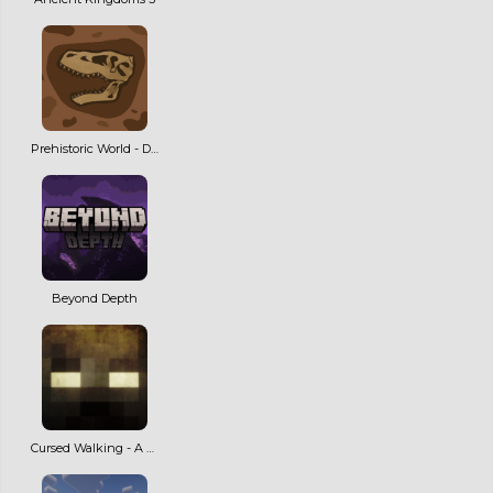
Prehistoric World - Dinosaurs, Adventure & Quests | NEW MAJOR UPDATE!
Beyond Depth
Cursed Walking - A Modern Zombie Apocalypse