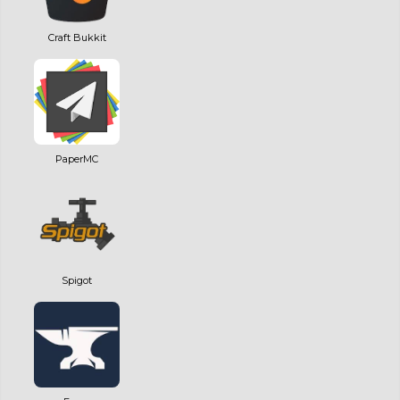
Craft Bukkit
PaperMC
Spigot