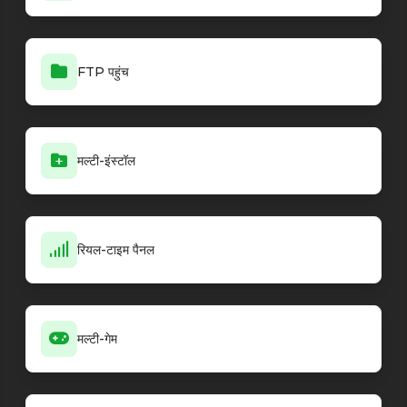
FTP पहुंच
मल्टी-इंस्टॉल
रियल-टाइम पैनल
मल्टी-गेम