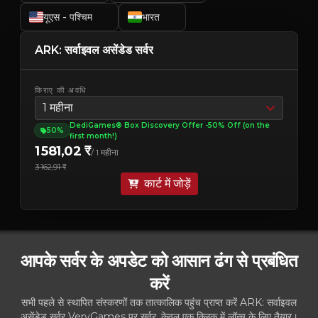
यूएस - पश्चिम
भारत
ARK: सर्वाइवल असेंडेड सर्वर
किराए की अवधि
1 महीना
DediGames® Box Discovery Offer -50% Off (on the
50%
first month!)
1 581,02 ₹
/ 1 महीना
3 162,91 ₹
कार्ट में जोड़ें
आपके सर्वर के अपडेट को आसान ढंग से प्रबंधित
करें
सभी पहले से स्थापित संस्करणों तक तात्कालिक पहुंच प्राप्त करें ARK: सर्वाइवल
असेंडेड सर्वर VeryGames पर सर्वर, केवल एक क्लिक में लॉन्च के लिए तैयार।