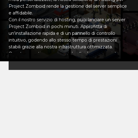
Project Zomboid rende la gestione del server semplice
e affidabile.
Con il nostro servizio di hosting, puoi lanciare un server
Project Zomboid in pochi minuti. Approfitta di
un'installazione rapida e di un pannello di controllo
intuitivo, godendo allo stesso tempo di prestazioni
stabili grazie alla nostra infrastruttura ottimizzata.
Questo garantisce un gameplay fluido, una persistenza
del mondo costante e una sincronizzazione affidabile
anche con più giocatori e lunghe liste di mod.
Personalizza completamente il tuo server Project
Zomboid per adattarlo alla tua visione di sopravvivenza:
regola le impostazioni sandbox, controlla la popolazione
di zombie e la rarità del bottino, installa mod Workshop,
configura le regole PvP o PvE e gestisci l'accesso alla
whitelist. Che tu punti a una sfida di sopravvivenza
hardcore realistica o a un'esperienza cooperativa più
rilassata, avrai il controllo totale del tuo mondo.
Il nostro pannello di gestione facile da usare ti consente
di configurare facilmente le impostazioni del server,