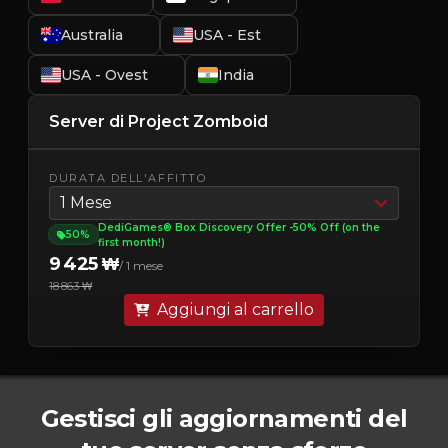
Australia
USA - Est
USA - Ovest
India
Server di Project Zomboid
DURATA DELL'AFFITTO
1 Mese
DediGames® Box Discovery Offer -50% Off (on the
50%
first month!)
9 425 ₩
/ 1 mese
18 863 ₩
Aggiungi al carrello
Gestisci gli aggiornamenti del