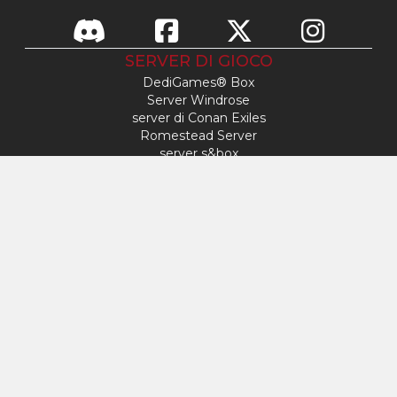
SERVER DI GIOCO
DediGames® Box
Server Windrose
server di Conan Exiles
Romestead Server
server s&box
Day Of Defeat
Server Factorio
Server FiveM
Server Minecraft
server ARK: Survival Ascended
Server Hytale
ACCESSO
Il mio profilo
Supporto
VERYGAMES