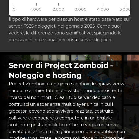
0
1,000
2,000
3,000
4,000
5,000
Il tipo di hardware per ciascun host è stato osservato sui
server FS25 noleggiati nel gennaio 2025. Come puoi
vedere, le differenze sono significative, spiegando le
prestazioni eccezionali dei nostri server di gioco.
Server di Project Zomboid -
Noleggio e hosting
Project Zomboid è un gioco sandbox di sopravvivenza
hardcore ambientato in un vasto mondo persistente
invaso dai non morti. Crea il tuo server dedicato e
costruisci un'esperienza multiplayer unica in cui i
giocatori devono sopravvivere, razziare, costruire,
coltivare e cooperare o competere in un brutale
ambiente post-apocalittico. Che tu voglia un server
privato per amici o una grande comunità pubblica con
mod personalizzate, la nostra soluzione di hosting per