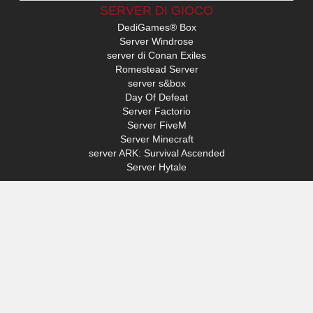
SERVER DI GIOCO
DediGames® Box
Server Windrose
server di Conan Exiles
Romestead Server
server s&box
Day Of Defeat
Server Factorio
Server FiveM
Server Minecraft
server ARK: Survival Ascended
Server Hytale
ACCESSO
Il mio profilo
Supporto
VERYGAMES
Informazioni
Hardware