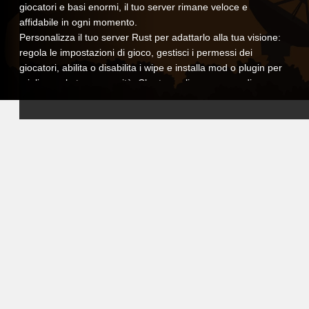
giocatori e basi enormi, il tuo server rimane veloce e
affidabile in ogni momento.
Personalizza il tuo server Rust per adattarlo alla tua visione:
regola le impostazioni di gioco, gestisci i permessi dei
giocatori, abilita o disabilita i wipe e installa mod o plugin per
migliorare la tua comunità. Che tu voglia un campo di
battaglia PvP hardcore, un'esperienza PvE rilassata o un
mondo unico e modificato, mantieni sempre il controllo totale.
Il nostro pannello di controllo intuitivo rende
l'amministrazione semplice. Configura le impostazioni,
pianifica i riavvii automatici, gestisci i backup e monitora le
prestazioni in tempo reale. E se hai bisogno di assistenza, il
nostro team di supporto dedicato è qui per aiutarti, così puoi
concentrarti sul gioco e sulla guida della tua comunità senza
preoccupazioni tecniche.
Scegliendo l'hosting VeryGames per Rust, fornisci ai tuoi
giocatori un ambiente sicuro, personalizzabile e ad alte
prestazioni dove la sopravvivenza è tutto. Costruisci,
combatti e conquista il mondo di Rust con i tuoi amici sul tuo
server dedicato.