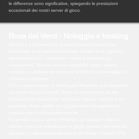
le differenze sono significative, spiegando le prestazioni
eccezionali dei nostri server di gioco.
Rosa dei Venti - Noleggio e hosting
Windrose è un'avventura di sopravvivenza cooperativa
ambientata in un vasto e misterioso mondo dove i giocatori
devono esplorare, raccogliere risorse e costruire per
sopravvivere. Affronta pericoli ambientali, scopri segreti
nascosti e collabora per superare le sfide di un paesaggio in
continua evoluzione.
Con il nostro servizio di hosting per Windrose, puoi lanciare il
tuo server in pochi minuti. Goditi un'infrastruttura ad alte
prestazioni progettata per una bassa latenza, stabilità e un
gameplay fluido, anche con più giocatori che esplorano e
costruiscono contemporaneamente.
Personalizza il tuo server Windrose per adattarlo alla tua
visione: regola le impostazioni di gioco, gestisci l'accesso dei
giocatori e crea esperienze uniche per la tua comunità. Che