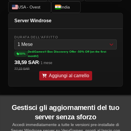
USA - Ovest
India
Server Windrose
DURATA DELL'AFFITTO
1 Mese
DediGames® Box Discovery Offer -50% Off (on the first
50%
month!)
38,59 SAR
/ 1 mese
77,22 SAR
Aggiungi al carrello
Gestisci gli aggiornamenti del tuo
server senza sforzo
Accedi immediatamente a tutte le versioni pre-installate di
Server Windrose server su VeryGames, pronti al lancio con