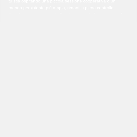
tu stia ospitando una piccola sessione cooperativa o un
mondo persistente più ampio, rimani in pieno controllo.
Il nostro pannello di controllo intuitivo rende la gestione del
server semplice ed efficiente. Configura facilmente le
impostazioni, programma riavvii automatici e monitora le
prestazioni in tempo reale. Il nostro team di supporto è
sempre disponibile quando hai bisogno di assistenza.
Scegliendo l'hosting VeryGames per Windrose, offri ai tuoi
giocatori un ambiente affidabile, sicuro e completamente
personalizzabile. Esplora, costruisci e prospera con
prestazioni su cui puoi contare.