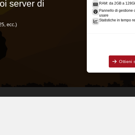
oi server di
RAM: da 2GB a 128G
Pannello di gestione 
usare
Statistiche in tempo r
25, ecc.)
Ottieni