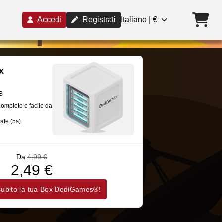
Accedi
Registrati
Italiano | €
x
B
completo e facile da
eale (5s)
Da
4,99 €
2,49 €
 subito la tua Box DediGames®!