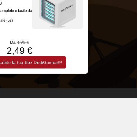
B
completo e facile da
eale (5s)
Da
4,99 €
2,49 €
 subito la tua Box DediGames®!