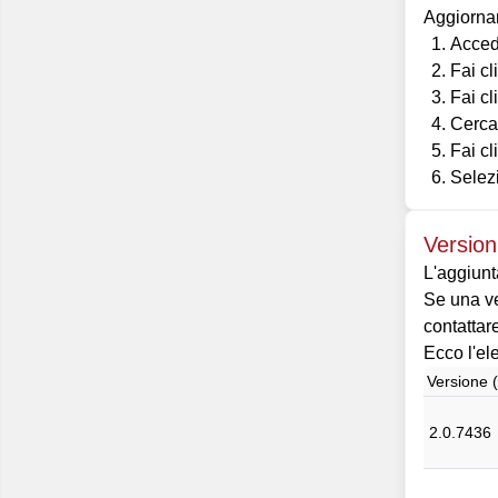
Aggiornar
Acced
Fai cl
Fai cl
Cerca
Fai cl
Selez
Version
L'aggiunt
Se una ve
contattare
Ecco l'el
Versione 
2.0.7436