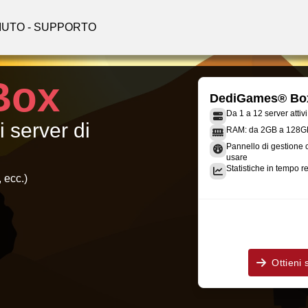
IUTO - SUPPORTO
Box
DediGames® Bo
Da 1 a 12 server attivi
i server di
RAM: da 2GB a 128G
Pannello di gestione 
usare
Statistiche in tempo r
 ecc.)
Ottieni