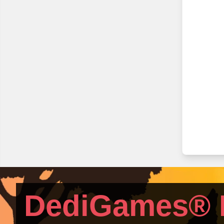
DediGames® 