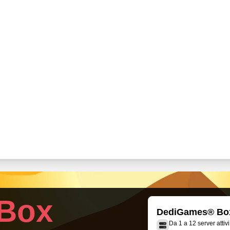
Box
DediGames® Bo
Da 1 a 12 server attivi