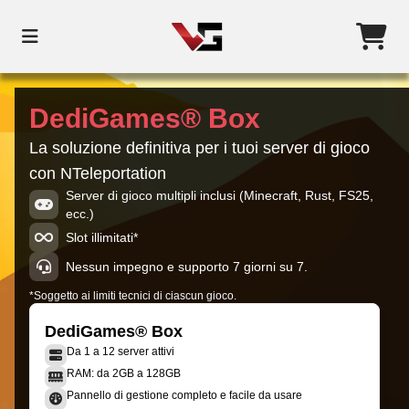
DediGames® Box
La soluzione definitiva per i tuoi server di gioco
con NTeleportation
Server di gioco multipli inclusi (Minecraft, Rust, FS25,
ecc.)
Slot illimitati*
Nessun impegno e supporto 7 giorni su 7.
*Soggetto ai limiti tecnici di ciascun gioco.
DediGames® Box
Da 1 a 12 server attivi
RAM: da 2GB a 128GB
Pannello di gestione completo e facile da usare