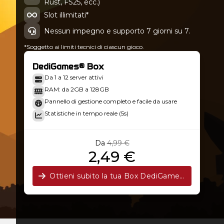
Rust, FS25, ecc.)
Slot illimitati*
Nessun impegno e supporto 7 giorni su 7.
*Soggetto ai limiti tecnici di ciascun gioco.
DediGames® Box
Da 1 a 12 server attivi
RAM: da 2GB a 128GB
Pannello di gestione completo e facile da usare
Statistiche in tempo reale (5s)
Da
4,99 €
2,49 €
Ottieni subito la tua Box DediGames®!