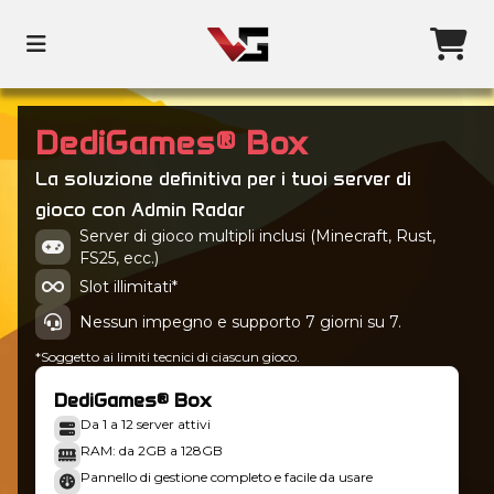
DediGames® Box
La soluzione definitiva per i tuoi server di
gioco con Admin Radar
Server di gioco multipli inclusi (Minecraft, Rust,
FS25, ecc.)
Slot illimitati*
Nessun impegno e supporto 7 giorni su 7.
*Soggetto ai limiti tecnici di ciascun gioco.
DediGames® Box
Da 1 a 12 server attivi
RAM: da 2GB a 128GB
Pannello di gestione completo e facile da usare