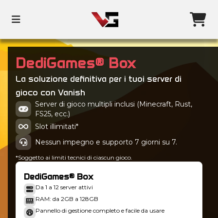
DediGames® Box
La soluzione definitiva per i tuoi server di
gioco con Vanish
Server di gioco multipli inclusi (Minecraft, Rust,
FS25, ecc.)
Slot illimitati*
Nessun impegno e supporto 7 giorni su 7.
*Soggetto ai limiti tecnici di ciascun gioco.
DediGames® Box
Da 1 a 12 server attivi
RAM: da 2GB a 128GB
Pannello di gestione completo e facile da usare