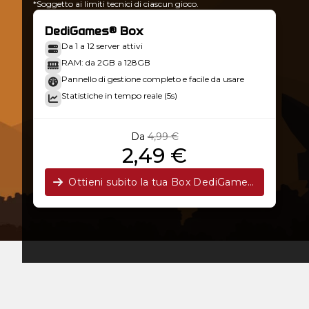
*Soggetto ai limiti tecnici di ciascun gioco.
DediGames® Box
Da 1 a 12 server attivi
RAM: da 2GB a 128GB
Pannello di gestione completo e facile da usare
Statistiche in tempo reale (5s)
Da
4,99 €
2,49 €
Ottieni subito la tua Box DediGames®!