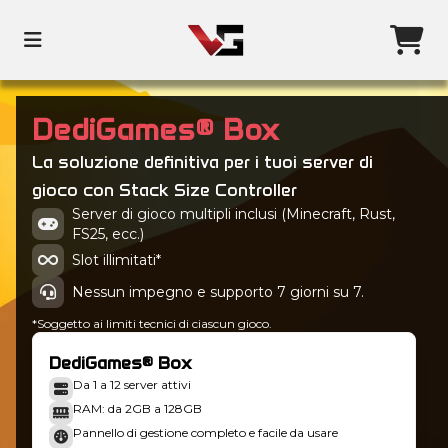
DediGames® Box
La soluzione definitiva per i tuoi server di
gioco con Stack Size Controller
Server di gioco multipli inclusi (Minecraft, Rust,
FS25, ecc.)
Slot illimitati*
Nessun impegno e supporto 7 giorni su 7.
*Soggetto ai limiti tecnici di ciascun gioco.
DediGames® Box
Da 1 a 12 server attivi
RAM: da 2GB a 128GB
Pannello di gestione completo e facile da usare