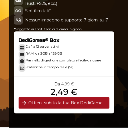
Rust, FS25, ecc.)
4.1.3
Slot illimitati*
Nessun impegno e supporto 7 giorni su 7.
*Soggetto ai limiti tecnici di ciascun gioco.
DediGames® Box
Da 1 a 12 server attivi
RAM: da 2GB a 128GB
Pannello di gestione completo e facile da usare
Statistiche in tempo reale (5s)
Da
4,99 €
2,49 €
Ottieni subito la tua Box DediGames®!