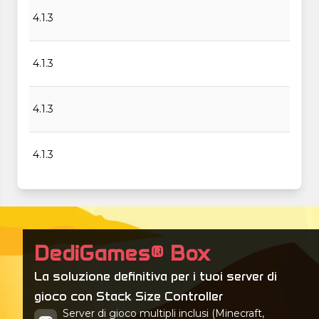
4.1.3
4.1.3
4.1.3
4.1.3
4.1.3
4.1.3
DediGames® Box
La soluzione definitiva per i tuoi server di
4.1.3
gioco con Stack Size Controller
Server di gioco multipli inclusi (Minecraft,