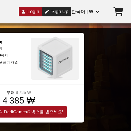
Login
Sign Up
한국어 | ₩
x
버
GB까지
운 관리 패널
부터
8 785 ₩
4 385 ₩
 DediGames® 박스를 받으세요!