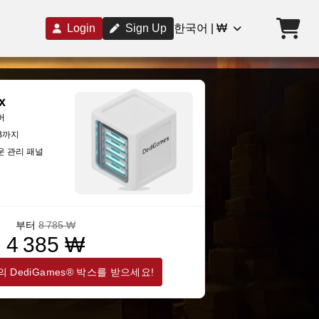
Login
Sign Up
한국어 | ₩
x
버
GB까지
운 관리 패널
부터
8 785 ₩
4 385 ₩
 DediGames® 박스를 받으세요!