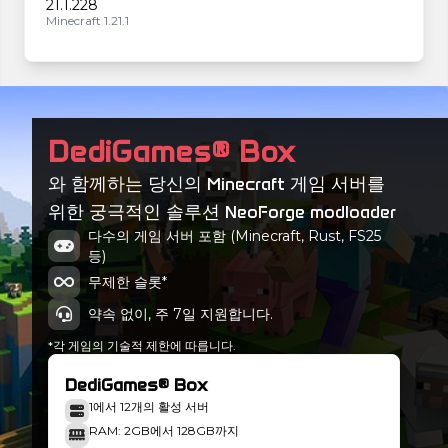
21.1.228
Minecraft 1.21.1
21.1.227
Minecraft 1.21.1
21.1.226
DediGames® Box
Minecraft 1.21.1
와 함께하는 당신의 Minecraft 게임 서버를
21.1.225
위한 궁극적인 솔루션 NeoForge modloader
Minecraft 1.21.1
다수의 게임 서버 포함 (Minecraft, Rust, FS25
등)
21.1.224
Minecraft 1.21.1
무제한 슬롯*
약속 없이, 주 7일 지원합니다.
*각 게임의 기술적 제한에 따릅니다.
DediGames® Box
1에서 12개의 활성 서버
RAM: 2GB에서 128GB까지