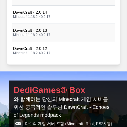
DawnCraft - 2.0.14
Minecraft 1.18.2-40.2.17
DawnCraft - 2.0.13
Minecraft 1.18.2-40.2.17
DawnCraft - 2.0.12
Minecraft 1.18.2-40.2.17
DawnCraft - 2.0.11_f
Minecraft 1.18.2-40.2.17
DawnCraft - 2.0.11
DediGames® Box
Minecraft 1.18.2-40.2.17
와 함께하는 당신의 Minecraft 게임 서버를
DawnCraft - 2.0.10
위한 궁극적인 솔루션 DawnCraft - Echoes
Minecraft 1.18.2-40.2.17
of Legends modpack
DawnCraft - 2.0.9_f3
다수의 게임 서버 포함 (Minecraft, Rust, FS25 등)
Minecraft 1.18.2-40.2.17